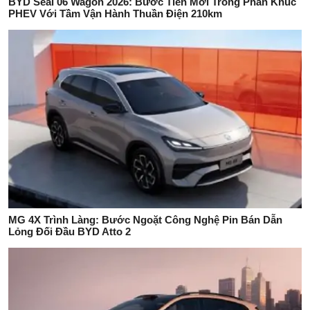
BYD Seal 06 Wagon 2026: Bước Tiến Mới Trong Phân Khúc
PHEV Với Tầm Vận Hành Thuần Điện 210km
MG 4X Trình Làng: Bước Ngoặt Công Nghệ Pin Bán Dẫn
Lỏng Đối Đầu BYD Atto 2