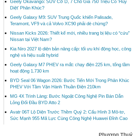
Geely Okavango: SUV Cỡ D, 7 Chỗ Giá 750 Triệu Có 'Hủy
Diệt' Phân Khúc?
Geely Galaxy M9: SUV Trung Quốc khiến Palisade,
Teramont, VF9 và cả Volvo XC90 phải dè chừng?
Nissan Kicks 2026: Thiết kế mới, nhiều trang bị liệu có “cứu”
Nissan tại Việt Nam?
Kia Niro 2027 lộ diện bản nâng cấp: tối ưu khí động học, công
nghệ và hiệu suất hybrid
Geely Galaxy M7 PHEV ra mắt: chạy điện 225 km, tổng tầm
hoạt động 1.730 km
BYD Seal 06 Wagon 2026: Bước Tiến Mới Trong Phân Khúc
PHEV Với Tầm Vận Hành Thuần Điện 210km
MG 4X Trình Làng: Bước Ngoặt Công Nghệ Pin Bán Dẫn
Lỏng Đối Đầu BYD Atto 2
Avatr 06T Lộ Diện Trước Thềm Quý 2: Cấu Hình 3 Mô-tơ,
Sức Mạnh 955 Mã Lực Cùng Công Nghệ Huawei Đỉnh Cao
Phương Thuý