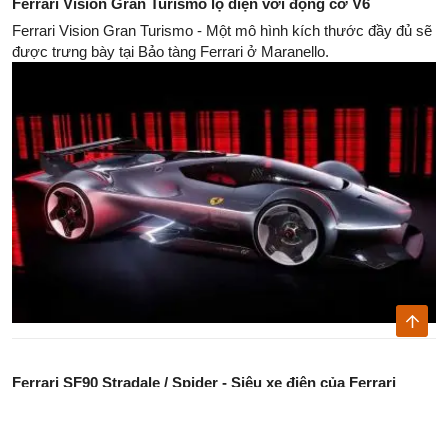
Ferrari Vision Gran Turismo lộ diện với động cơ V6
Ferrari Vision Gran Turismo - Một mô hình kích thước đầy đủ sẽ
được trưng bày tại Bảo tàng Ferrari ở Maranello.
Ferrari SF90 Stradale / Spider - Siêu xe điện của Ferrari
Ferrari SF90 Stradale / Spider là mẫu siêu xe điện đầu tiên sử
dụng kiến ​​trúc Plug-in Hybrid Electric của hãng Ferrari và đã