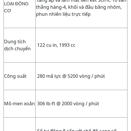
LOẠI ĐỘNG
thẳng hàng-4, khối và đầu bằng nhôm,
CƠ
phun nhiên liệu trực tiếp
Dung tích
122 cu in, 1993 cc
dịch chuyển
Công suất
280 mã lực @ 5200 vòng / phút
Mô-men xoắn
306 lb-ft @ 2000 vòng / phút
Số tự động 8 cấp với chế độ sang số