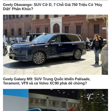
Geely Okavango: SUV Cỡ D, 7 Chỗ Giá 750 Triệu Có 'Hủy
Diệt' Phân Khúc?
Geely Galaxy M9: SUV Trung Quốc khiến Palisade,
Teramont, VF9 và cả Volvo XC90 phải dè chừng?