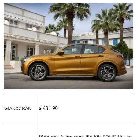
$ 43.190
GIÁ CƠ BẢN
tăng áp và làm mát liên kết SOHC 16 van