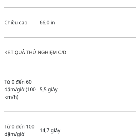
Chiều cao
66,0 in
KẾT QUẢ THỬ NGHIỆM C/D
Từ 0 đến 60
dặm/giờ (100
5,5 giây
km/h)
Từ 0 đến 100
14,7 giây
dặm/giờ