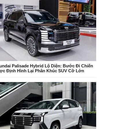
undai Palisade Hybrid Lộ Diện: Bước Đi Chiến
ợc Định Hình Lại Phân Khúc SUV Cỡ Lớn