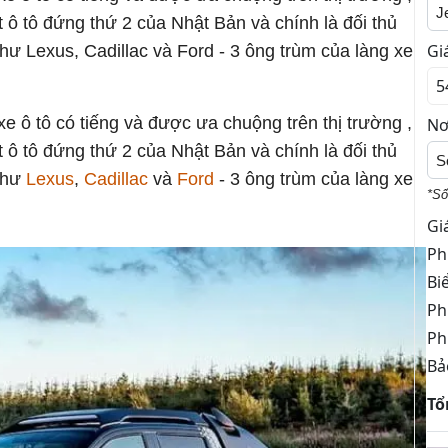
J
 ô tô đứng thứ 2 của Nhật Bản và chính là đối thủ
Gi
ư Lexus, Cadillac và Ford - 3 ông trùm của làng xe
e ô tô có tiếng và được ưa chuộng trên thị trường ,
Nơ
 ô tô đứng thứ 2 của Nhật Bản và chính là đối thủ
S
như
Lexus
,
Cadillac
và
Ford
- 3 ông trùm của làng xe
*Số
Gi
Ph
Bi
Ph
Ph
Bả
Tổ