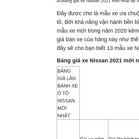
Đây được cho là mẫu xe ưa chuộn
tô, Bởi khả năng vận hành bền bỉ
mẫu xe mới trong năm 2020 kèm 
giá bán xe của hãng này như thế 
đây sẽ cho bạn biết 13 mẫu xe N
Bảng giá xe Nissan 2021 mới n
BẢNG
GIÁ LĂN
BÁNH XE
Ô TÔ
NISSAN
MỚI
NHẤT
Giá xe niêm
Giá lăn bánh tạ