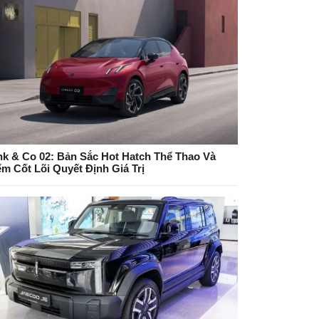
nk & Co 02: Bản Sắc Hot Hatch Thể Thao Và
ểm Cốt Lõi Quyết Định Giá Trị