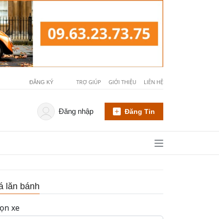
TRỢ GIÚP
GIỚI THIỆU
LIÊN HỆ
ĐĂNG KÝ
Đăng nhập
Đăng Tin
á lăn bánh
ọn xe