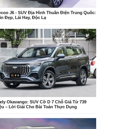
ecoo J6 - SUV Địa Hình Thuần Điện Trung Quốc:
ìn Đẹp, Lái Hay, Độc Lạ
ely Okavango: SUV Cỡ D 7 Chỗ Giá Từ 739
iệu – Lời Giải Cho Bài Toán Thực Dụng