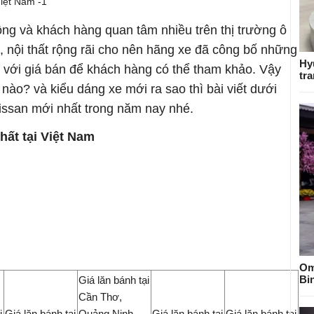
g và khách hàng quan tâm nhiều trên thị trường ô
, nội thất rộng rãi cho nên hãng xe đã công bố những
Hy
với giá bán để khách hàng có thể tham khảo. Vậy
tra
nào? và kiểu dáng xe mới ra sao thì bài viết dưới
issan mới nhất trong năm nay nhé.
hất tại Việt Nam
Om
Bi
Giá lăn bánh tại
Cần Thơ,
i
Giá lăn bánh tại
Quảng Ninh,
Giá lăn bánh tại
Giá lăn bánh tại