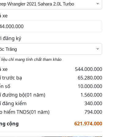
eep Wrangler 2021 Sahara 2.0L Turbo
á xe
i đăng ký
óc Trăng
 liệu chỉ mang tính chất tham khảo
á xe
544.000.000
í trước bạ
65.280.000
ển số
10.000.000
í đường bộ(01 năm)
1.560.000
í đăng kiểm
340.000
o hiểm TNDS(01 năm)
794.000
ng cộng
621.974.000