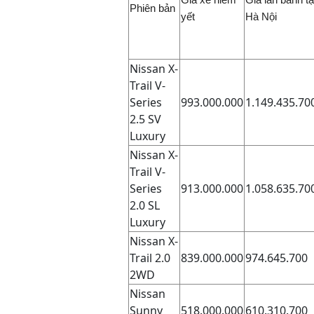
Phiên bản
yết
Hà Nội
Nissan X-
Trail V-
Series
993.000.000
1.149.435.70
2.5 SV
Luxury
Nissan X-
Trail V-
Series
913.000.000
1.058.635.70
2.0 SL
Luxury
Nissan X-
Trail 2.0
839.000.000
974.645.700
2WD
Nissan
Sunny
518.000.000
610.310.700