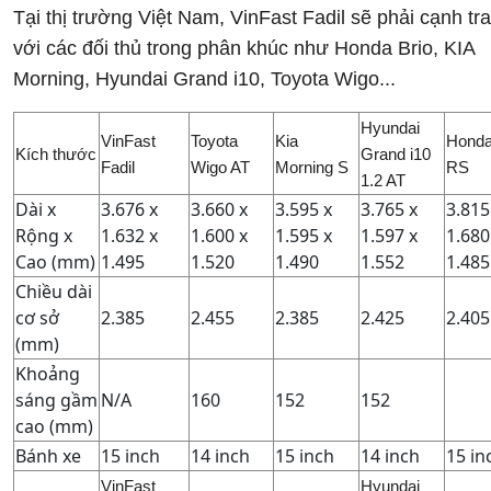
Tại thị trường Việt Nam, VinFast Fadil sẽ phải cạnh tr
với các đối thủ trong phân khúc như Honda Brio, KIA
Morning, Hyundai Grand i10, Toyota Wigo...
Hyundai
VinFast
Toyota
Kia
Honda
Kích thước
Grand i10
Fadil
Wigo AT
Morning S
RS
1.2 AT
Dài x
3.676 x
3.660 x
3.595 x
3.765 x
3.815
Rộng x
1.632 x
1.600 x
1.595 x
1.597 x
1.680
Cao (mm)
1.495
1.520
1.490
1.552
1.485
Chiều dài
cơ sở
2.385
2.455
2.385
2.425
2.405
(mm)
Khoảng
sáng gầm
N/A
160
152
152
cao (mm)
Bánh xe
15 inch
14 inch
15 inch
14 inch
15 in
VinFast
Hyundai