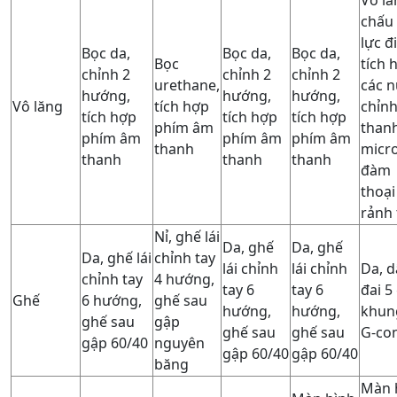
Vô lă
chấu 
lực đ
Bọc da,
Bọc da,
Bọc da,
Bọc
tích 
chỉnh 2
chỉnh 2
chỉnh 2
urethane,
các n
hướng,
hướng,
hướng,
Vô lăng
tích hợp
chỉn
tích hợp
tích hợp
tích hợp
phím âm
than
phím âm
phím âm
phím âm
thanh
micr
thanh
thanh
thanh
đàm
thoại
rảnh 
Nỉ, ghế lái
Da, ghế
Da, ghế
Da, ghế lái
chỉnh tay
lái chỉnh
lái chỉnh
Da, d
chỉnh tay
4 hướng,
tay 6
tay 6
đai 5
Ghế
6 hướng,
ghế sau
hướng,
hướng,
khun
ghế sau
gập
ghế sau
ghế sau
G-co
gập 60/40
nguyên
gập 60/40
gập 60/40
băng
Màn 