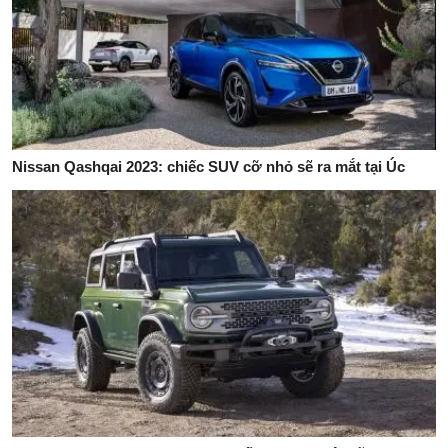
Nissan Qashqai 2023: chiếc SUV cỡ nhỏ sẽ ra mắt tại Úc