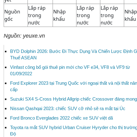
Lắp ráp
Lắp ráp
Lắp ráp
Nguồn
Nhập
Nhập
trong
trong
trong
gốc
khẩu
khẩu
nước
nước
nước
Nguồn: yeuxe.vn
BYD Dolphin 2026: Bước Đi Thực Dụng Và Chiến Lược Định G
Thuế ASEAN
Vinfast công bố gói thuê pin mới cho VF e34, VF8 và VF9 từ
01/09/2022
Ford Explorer 2023 tại Trung Quốc với ngoại thất và nội thất nâ
cấp
Suzuki SX4 S-Cross Hybrid Allgrip chiếc Crossover đáng mong
Nissan Qashqai 2023: chiếc SUV cỡ nhỏ sẽ ra mắt tại Úc
Ford Bronco Everglades 2022 chiếc xe SUV việt dã
Toyota ra mắt SUV hybrid Urban Cruiser Hyryder cho thị trườn
Độ