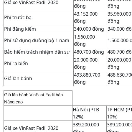
Giá xe VinFast Fadil 2020
đồng
đồng
43.152.000
35.960.000
Phí trước bạ
đồng
đồng
Phí đăng kiểm
340.000 đồng
340.000 đ
1.560.000
Phí sử dụng đường bộ 1 năm
1.560.000 
đồng
Bảo hiểm trách nhiệm dân sự
480.700 đồng
480.700 đ
20.000.000
20.000.000
Phí ra biển
đồng
đồng
493.880.700
488.630.70
Giá lăn bánh
đồng
đồng
Giá lăn bánh VinFast Fadil bản
Nâng cao
Hà Nội (PTB
TP HCM (P
12%)
10%)
389.200.000
389.200.00
Giá xe VinFast Fadil 2020
đồng
đồng