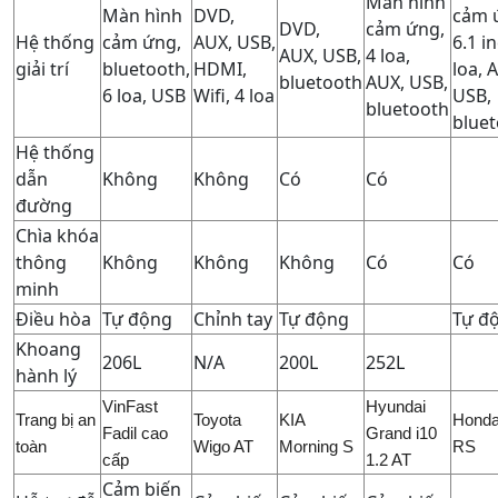
Màn hình
Màn hình
DVD,
cảm 
DVD,
cảm ứng,
Hệ thống
cảm ứng,
AUX, USB,
6.1 i
AUX, USB,
4 loa,
giải trí
bluetooth,
HDMI,
loa, 
bluetooth
AUX, USB,
6 loa, USB
Wifi, 4 loa
USB,
bluetooth
blue
Hệ thống
dẫn
Không
Không
Có
Có
đường
Chìa khóa
thông
Không
Không
Không
Có
Có
minh
Điều hòa
Tự động
Chỉnh tay
Tự động
Tự đ
Khoang
206L
N/A
200L
252L
hành lý
VinFast
Hyundai
Trang bị an
Toyota
KIA
Honda
Fadil cao
Grand i10
toàn
Wigo AT
Morning S
RS
cấp
1.2 AT
Cảm biến