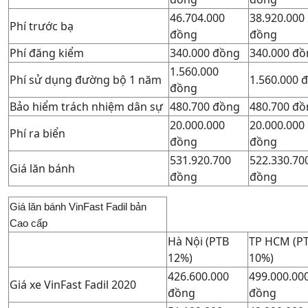
46.704.000
38.920.000
Phí trước bạ
đồng
đồng
Phí đăng kiểm
340.000 đồng
340.000 đồ
1.560.000
Phí sử dụng đường bộ 1 năm
1.560.000 
đồng
Bảo hiểm trách nhiệm dân sự
480.700 đồng
480.700 đồ
20.000.000
20.000.000
Phí ra biển
đồng
đồng
531.920.700
522.330.70
Giá lăn bánh
đồng
đồng
Giá lăn bánh VinFast Fadil bản
Cao cấp
Hà Nội (PTB
TP HCM (P
12%)
10%)
426.600.000
499.000.00
Giá xe VinFast Fadil 2020
đồng
đồng