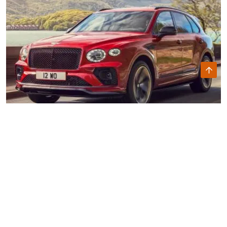
Bentley Continental GT Speed 2021 - "tàu cao tốc 4 bánh"
sang trọng
"Trái tim" của Bentley Continental GT Speed 2021 là khối động
cơ W12, tăng áp kép, dung tích 6.0 lít, sản sinh công suất tối đa
659 mã lực và mô-men xoắn cực đại 900 Nm.