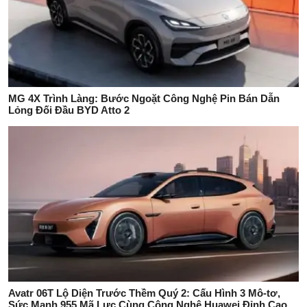
MG 4X Trình Làng: Bước Ngoặt Công Nghệ Pin Bán Dẫn
Lỏng Đối Đầu BYD Atto 2
Avatr 06T Lộ Diện Trước Thềm Quý 2: Cấu Hình 3 Mô-tơ,
Sức Mạnh 955 Mã Lực Cùng Công Nghệ Huawei Đỉnh Cao