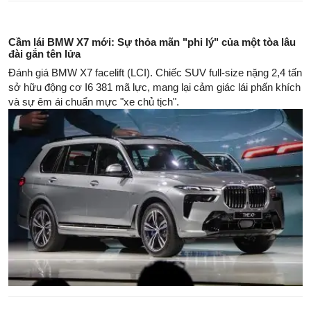
Cầm lái BMW X7 mới: Sự thỏa mãn "phi lý" của một tòa lâu
đài gắn tên lửa
Đánh giá BMW X7 facelift (LCI). Chiếc SUV full-size nặng 2,4 tấn
sở hữu động cơ I6 381 mã lực, mang lại cảm giác lái phấn khích
và sự êm ái chuẩn mực "xe chủ tịch".