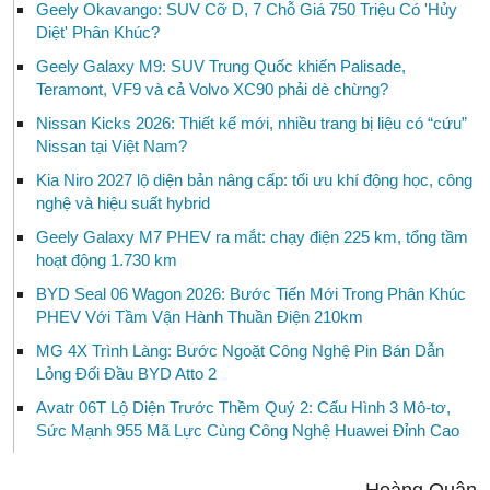
Geely Okavango: SUV Cỡ D, 7 Chỗ Giá 750 Triệu Có 'Hủy
Diệt' Phân Khúc?
Geely Galaxy M9: SUV Trung Quốc khiến Palisade,
Teramont, VF9 và cả Volvo XC90 phải dè chừng?
Nissan Kicks 2026: Thiết kế mới, nhiều trang bị liệu có “cứu”
Nissan tại Việt Nam?
Kia Niro 2027 lộ diện bản nâng cấp: tối ưu khí động học, công
nghệ và hiệu suất hybrid
Geely Galaxy M7 PHEV ra mắt: chạy điện 225 km, tổng tầm
hoạt động 1.730 km
BYD Seal 06 Wagon 2026: Bước Tiến Mới Trong Phân Khúc
PHEV Với Tầm Vận Hành Thuần Điện 210km
MG 4X Trình Làng: Bước Ngoặt Công Nghệ Pin Bán Dẫn
Lỏng Đối Đầu BYD Atto 2
Avatr 06T Lộ Diện Trước Thềm Quý 2: Cấu Hình 3 Mô-tơ,
Sức Mạnh 955 Mã Lực Cùng Công Nghệ Huawei Đỉnh Cao