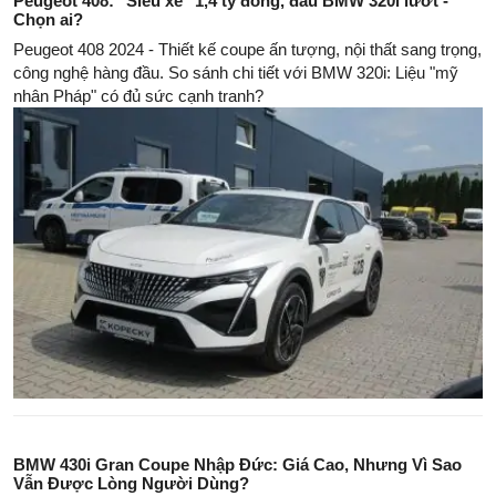
Peugeot 408: "Siêu xe" 1,4 tỷ đồng, đấu BMW 320i lướt -
Chọn ai?
Peugeot 408 2024 - Thiết kế coupe ấn tượng, nội thất sang trọng,
công nghệ hàng đầu. So sánh chi tiết với BMW 320i: Liệu "mỹ
nhân Pháp" có đủ sức cạnh tranh?
BMW 430i Gran Coupe Nhập Đức: Giá Cao, Nhưng Vì Sao
Vẫn Được Lòng Người Dùng?