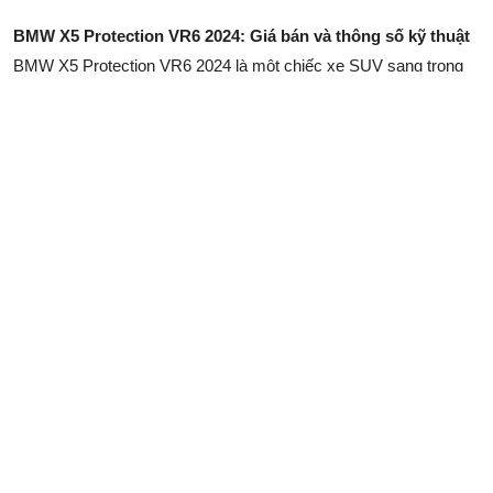
BMW X5 Protection VR6 2024: Giá bán và thông số kỹ thuật
BMW X5 Protection VR6 2024 là một chiếc xe SUV sang trọng
và an toàn, phù hợp với những người cần sự bảo vệ cao cấp.
BMW Vision Neue Klasse EV mẫu xe điện tương lai sắp ra
mắt
BMW Vision Neue Klasse EV với diện mạo khác biệt mang tính