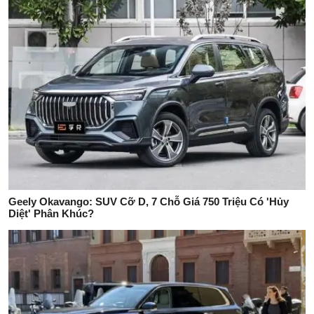
Geely Okavango: SUV Cỡ D, 7 Chỗ Giá 750 Triệu Có 'Hủy
Diệt' Phân Khúc?