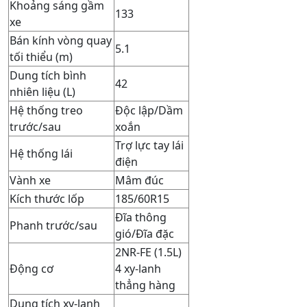
Khoảng sáng gầm
133
xe
Bán kính vòng quay
5.1
tối thiểu (m)
Dung tích bình
42
nhiên liệu (L)
Hệ thống treo
Độc lập/Dầm
trước/sau
xoắn
Trợ lực tay lái
Hệ thống lái
điện
Vành xe
Mâm đúc
Kích thước lốp
185/60R15
Đĩa thông
Phanh trước/sau
gió/Đĩa đặc
2NR-FE (1.5L)
Động cơ
4 xy-lanh
thẳng hàng
Dung tích xy-lanh