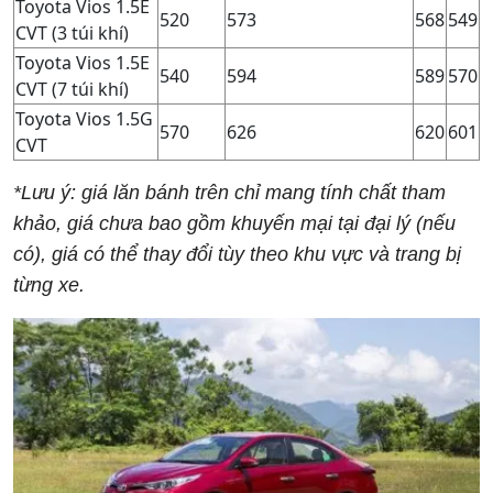
Toyota Vios 1.5E
520
573
568
549
CVT (3 túi khí)
Toyota Vios 1.5E
540
594
589
570
CVT (7 túi khí)
Toyota Vios 1.5G
570
626
620
601
CVT
*Lưu ý: giá lăn bánh trên chỉ mang tính chất tham
khảo, giá chưa bao gồm khuyến mại tại đại lý (nếu
có), giá có thể thay đổi tùy theo khu vực và trang bị
từng xe.