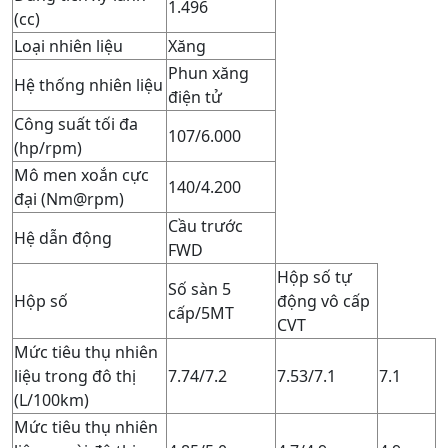
1.496
(cc)
Loại nhiên liệu
Xăng
Phun xăng
Hệ thống nhiên liệu
điện tử
Công suất tối đa
107/6.000
(hp/rpm)
Mô men xoắn cực
140/4.200
đại (Nm@rpm)
Cầu trước
Hệ dẫn động
FWD
Hộp số tự
Số sàn 5
Hộp số
động vô cấp
cấp/5MT
CVT
Mức tiêu thụ nhiên
liệu trong đô thị
7.74/7.2
7.53/7.1
7.1
(L/100km)
Mức tiêu thụ nhiên