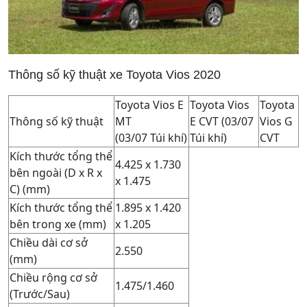
Thông số kỹ thuật xe Toyota Vios 2020
Toyota Vios E
Toyota Vios
Toyota
Thông số kỹ thuật
MT
E CVT (03/07
Vios G
(03/07 Túi khí)
Túi khí)
CVT
Kích thước tổng thể
4.425 x 1.730
bên ngoài (D x R x
x 1.475
C) (mm)
Kích thước tổng thể
1.895 x 1.420
bên trong xe (mm)
x 1.205
Chiều dài cơ sở
2.550
(mm)
Chiều rộng cơ sở
1.475/1.460
(Trước/Sau)