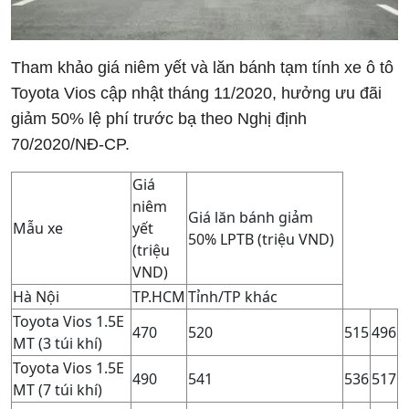
Tham khảo giá niêm yết và lăn bánh tạm tính xe ô tô
Toyota Vios cập nhật tháng 11/2020, hưởng ưu đãi
giảm 50% lệ phí trước bạ theo Nghị định
70/2020/NĐ-CP.
Giá
niêm
Giá lăn bánh giảm
Mẫu xe
yết
50% LPTB (triệu VND)
(triệu
VND)
Hà Nội
TP.HCM
Tỉnh/TP khác
Toyota Vios 1.5E
470
520
515
496
MT (3 túi khí)
Toyota Vios 1.5E
490
541
536
517
MT (7 túi khí)