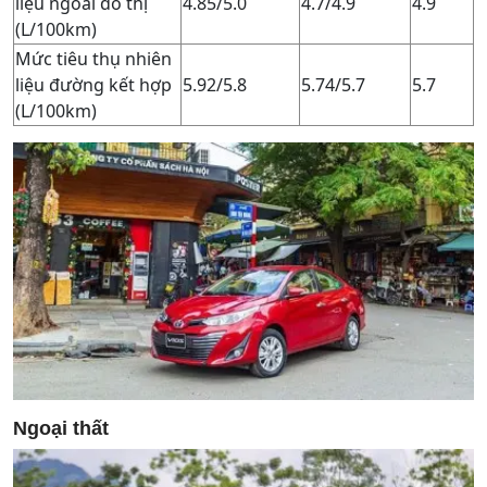
liệu ngoài đô thị
4.85/5.0
4.7/4.9
4.9
(L/100km)
Mức tiêu thụ nhiên
liệu đường kết hợp
5.92/5.8
5.74/5.7
5.7
(L/100km)
Ngoại thất