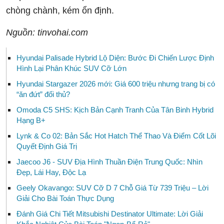
chòng chành, kém ổn định.
Nguồn: tinvohai.com
Hyundai Palisade Hybrid Lộ Diện: Bước Đi Chiến Lược Định
Hình Lại Phân Khúc SUV Cỡ Lớn
Hyundai Stargazer 2026 mới: Giá 600 triệu nhưng trang bị có
“ăn đứt” đối thủ?
Omoda C5 SHS: Kịch Bản Cạnh Tranh Của Tân Binh Hybrid
Hạng B+
Lynk & Co 02: Bản Sắc Hot Hatch Thể Thao Và Điểm Cốt Lõi
Quyết Định Giá Trị
Jaecoo J6 - SUV Địa Hình Thuần Điện Trung Quốc: Nhìn
Đẹp, Lái Hay, Độc Lạ
Geely Okavango: SUV Cỡ D 7 Chỗ Giá Từ 739 Triệu – Lời
Giải Cho Bài Toán Thực Dụng
Đánh Giá Chi Tiết Mitsubishi Destinator Ultimate: Lời Giải