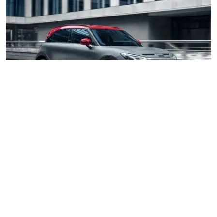
Brabus 900 Crawler lấy cảm hứng từ Mercedes-AMG G63
Brabus 900 Crawler giống như đứa con yêu của Mercedes-AMG
G63 và UTV. Brabus tăng dung tích V-8 của G63 từ 4,0 lên 4,5 lít
từ 577 lên 888 mã lực