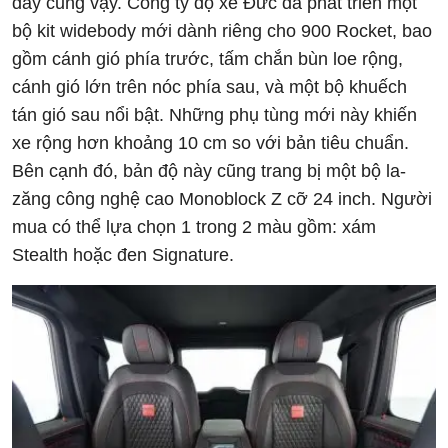
đây cũng vậy. Công ty độ xe Đức đã phát triển một
bộ kit widebody mới dành riêng cho 900 Rocket, bao
gồm cánh gió phía trước, tấm chắn bùn loe rộng,
cánh gió lớn trên nóc phía sau, và một bộ khuếch
tán gió sau nổi bật. Những phụ tùng mới này khiến
xe rộng hơn khoảng 10 cm so với bản tiêu chuẩn.
Bên cạnh đó, bản độ này cũng trang bị một bộ la-
zăng công nghệ cao Monoblock Z cỡ 24 inch. Người
mua có thể lựa chọn 1 trong 2 màu gồm: xám
Stealth hoặc đen Signature.