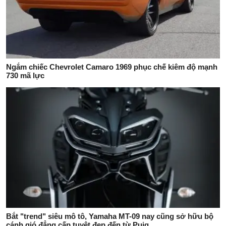
Ngắm chiếc Chevrolet Camaro 1969 phục chế kiêm độ mạnh
730 mã lực
Bắt "trend" siêu mô tô, Yamaha MT-09 nay cũng sở hữu bộ
cánh gió đẳng cấp tuyệt đẹp đến từ Puig