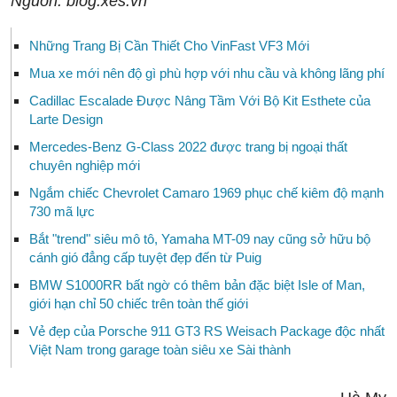
Nguồn: blog.xes.vn
Những Trang Bị Cần Thiết Cho VinFast VF3 Mới
Mua xe mới nên độ gì phù hợp với nhu cầu và không lãng phí
Cadillac Escalade Được Nâng Tầm Với Bộ Kit Esthete của
Larte Design
Mercedes-Benz G-Class 2022 được trang bị ngoại thất
chuyên nghiệp mới
Ngắm chiếc Chevrolet Camaro 1969 phục chế kiêm độ mạnh
730 mã lực
Bắt "trend" siêu mô tô, Yamaha MT-09 nay cũng sở hữu bộ
cánh gió đẳng cấp tuyệt đẹp đến từ Puig
BMW S1000RR bất ngờ có thêm bản đặc biệt Isle of Man,
giới hạn chỉ 50 chiếc trên toàn thế giới
Vẻ đẹp của Porsche 911 GT3 RS Weisach Package độc nhất
Việt Nam trong garage toàn siêu xe Sài thành