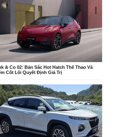
nk & Co 02: Bản Sắc Hot Hatch Thể Thao Và
ểm Cốt Lõi Quyết Định Giá Trị