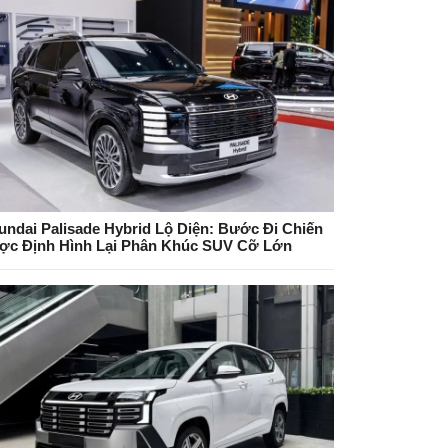
undai Palisade Hybrid Lộ Diện: Bước Đi Chiến
ợc Định Hình Lại Phân Khúc SUV Cỡ Lớn