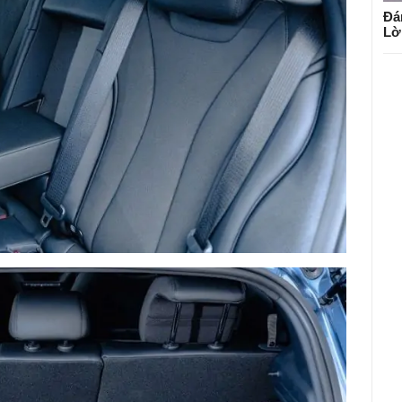
Đá
Lờ