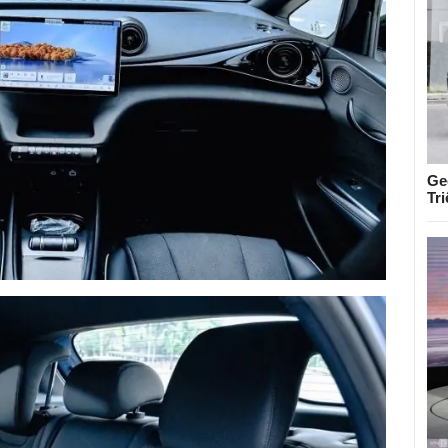
Ge
Tr