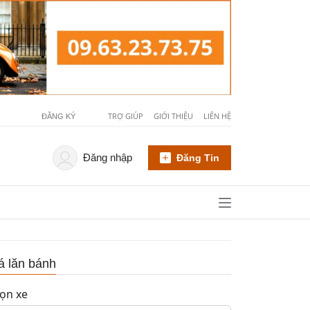
TRỢ GIÚP
GIỚI THIỆU
LIÊN HỆ
ĐĂNG KÝ
Đăng nhập
Đăng Tin
á lăn bánh
ọn xe