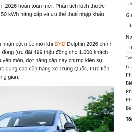
J
n 2026 hoàn toàn mới: Phân tích kích thước
n 50 kWh nâng cấp và ưu thế thuế nhập khẩu
Gi
Nơ
ón nhận cột mốc mới khi
BYD
Dolphin 2026 chính
T
u đồng (ưu đãi 499 triệu đồng cho 1.000 khách
*Số
huyên môn, đợt nâng cấp này chứng kiến sự
Gi
ực dụng cao của hãng xe Trung Quốc, trực tiếp
Ph
ông gian.
Bi
Ph
Ph
Bả
Tổ