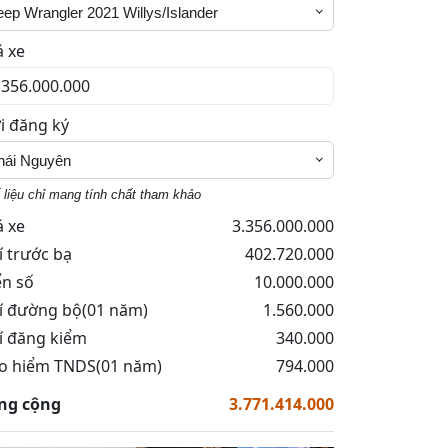
eep Wrangler 2021 Willys/Islander
á xe
i đăng ký
hái Nguyên
 liệu chỉ mang tính chất tham khảo
á xe
3.356.000.000
í trước bạ
402.720.000
ển số
10.000.000
í đường bộ(01 năm)
1.560.000
í đăng kiểm
340.000
o hiểm TNDS(01 năm)
794.000
ng cộng
3.771.414.000