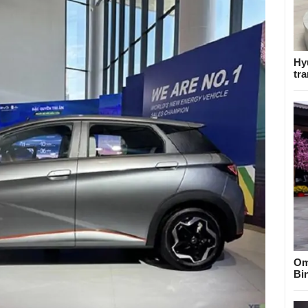
Hy
tra
Om
Bi