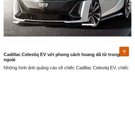
Cadillac Celestiq EV với phong cách hoang dã từ trong ra
ngoài
Những hình ảnh quảng cáo về chiếc Cadillac Celestiq EV, chiếc
xe có nội thất xa hoa như người ta hy vọng với mức giá từ
300.000 USD.