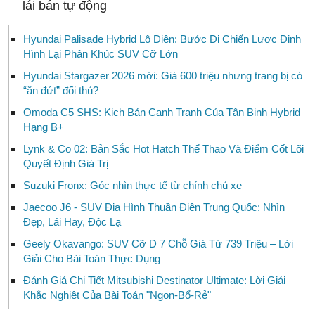
lái bán tự động
Hyundai Palisade Hybrid Lộ Diện: Bước Đi Chiến Lược Định
Hình Lại Phân Khúc SUV Cỡ Lớn
Hyundai Stargazer 2026 mới: Giá 600 triệu nhưng trang bị có
“ăn đứt” đối thủ?
Omoda C5 SHS: Kịch Bản Cạnh Tranh Của Tân Binh Hybrid
Hạng B+
Lynk & Co 02: Bản Sắc Hot Hatch Thể Thao Và Điểm Cốt Lõi
Quyết Định Giá Trị
Suzuki Fronx: Góc nhìn thực tế từ chính chủ xe
Jaecoo J6 - SUV Địa Hình Thuần Điện Trung Quốc: Nhìn
Đẹp, Lái Hay, Độc Lạ
Geely Okavango: SUV Cỡ D 7 Chỗ Giá Từ 739 Triệu – Lời
Giải Cho Bài Toán Thực Dụng
Đánh Giá Chi Tiết Mitsubishi Destinator Ultimate: Lời Giải
Khắc Nghiệt Của Bài Toán "Ngon-Bổ-Rẻ"