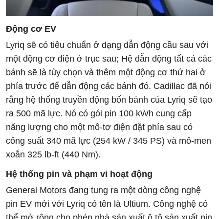
Động cơ EV
Lyriq sẽ có tiêu chuẩn ở dạng dẫn động cầu sau với
một động cơ điện ở trục sau; Hệ dẫn động tất cả các
bánh sẽ là tùy chọn và thêm một động cơ thứ hai ở
phía trước để dẫn động các bánh đó. Cadillac đã nói
rằng hệ thống truyền động bốn bánh của Lyriq sẽ tạo
ra 500 mã lực. Nó có gói pin 100 kWh cung cấp
năng lượng cho một mô-tơ điện đặt phía sau có
công suất 340 mã lực (254 kW / 345 PS) và mô-men
xoắn 325 lb-ft (440 Nm).
Hệ thống pin
và p
hạm vi hoạt động
General Motors đang tung ra một dòng công nghệ
pin EV mới với Lyriq có tên là Ultium. Công nghệ có
thể mở rộng cho phép nhà sản xuất ô tô sản xuất pin