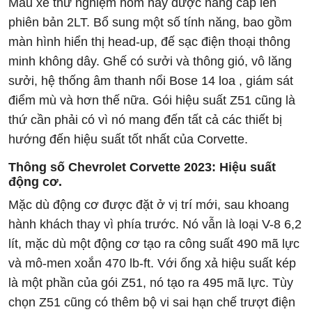
Mẫu xe thử nghiệm hôm nay được nâng cấp lên
phiên bản 2LT. Bổ sung một số tính năng, bao gồm
màn hình hiển thị head-up, đế sạc điện thoại thông
minh không dây. Ghế có sưởi và thông gió, vô lăng
sưởi, hệ thống âm thanh nổi Bose 14 loa , giám sát
điểm mù và hơn thế nữa. Gói hiệu suất Z51 cũng là
thứ cần phải có vì nó mang đến tất cả các thiết bị
hướng đến hiệu suất tốt nhất của Corvette.
Thông số Chevrolet Corvette 2023: Hiệu suất
động cơ.
Mặc dù động cơ được đặt ở vị trí mới, ​​sau khoang
hành khách thay vì phía trước. Nó vẫn là loại V-8 6,2
lít, mặc dù một động cơ tạo ra công suất 490 mã lực
và mô-men xoắn 470 lb-ft. Với ống xả hiệu suất kép
là một phần của gói Z51, nó tạo ra 495 mã lực. Tùy
chọn Z51 cũng có thêm bộ vi sai hạn chế trượt điện