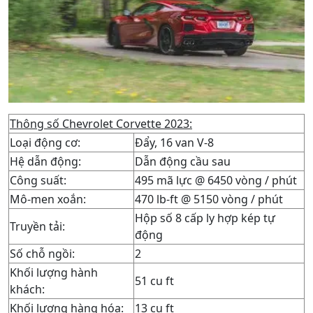
Thông số Chevrolet Corvette 2023:
Loại động cơ:
Đẩy, 16 van V-8
Hệ dẫn động:
Dẫn động cầu sau
Công suất:
495 mã lực @ 6450 vòng / phút
Mô-men xoắn:
470 lb-ft @ 5150 vòng / phút
Hộp số 8 cấp ly hợp kép tự
Truyền tải:
động
Số chỗ ngồi:
2
Khối lượng hành
51 cu ft
khách:
Khối lượng hàng hóa:
13 cu ft