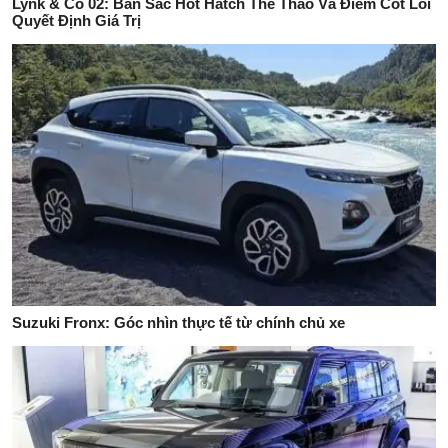
Lynk & Co 02: Bản Sắc Hot Hatch Thể Thao Và Điểm Cốt Lõi
Quyết Định Giá Trị
Suzuki Fronx: Góc nhìn thực tế từ chính chủ xe