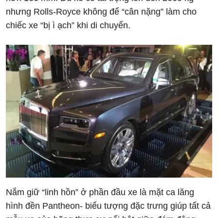
nhưng Rolls-Royce không để “cân nặng” làm cho
chiếc xe “bị ì ạch” khi di chuyển.
Nắm giữ “linh hồn” ở phần đầu xe là mặt ca lăng
hình đền Pantheon- biểu tượng đặc trưng giúp tất cả