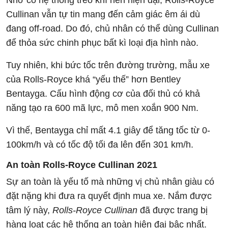
Nhờ có hệ thống treo khí nén hiện đại, Rolls-Royce
Cullinan vẫn tự tin mang đến cảm giác êm ái dù
đang off-road. Do đó, chủ nhân có thể dùng Cullinan
để thỏa sức chinh phục bất kì loại địa hình nào.
Tuy nhiên, khi bức tốc trên đường trường, mẫu xe
của Rolls-Royce khá “yếu thế” hơn Bentley
Bentayga. Cấu hình động cơ của đối thủ có khả
năng tạo ra 600 mã lực, mô men xoắn 900 Nm.
Vì thế, Bentayga chỉ mất 4.1 giây để tăng tốc từ 0-
100km/h và có tốc độ tối đa lên đến 301 km/h.
An toàn
Rolls-Royce Cullinan 2021
Sự an toàn là yếu tố mà những vị chủ nhân giàu có
đặt nặng khi đưa ra quyết định mua xe. Nắm được
tâm lý này,
Rolls-Royce Cullinan
đã được trang bị
hàng loạt các hệ thống an toàn hiện đại bậc nhất.