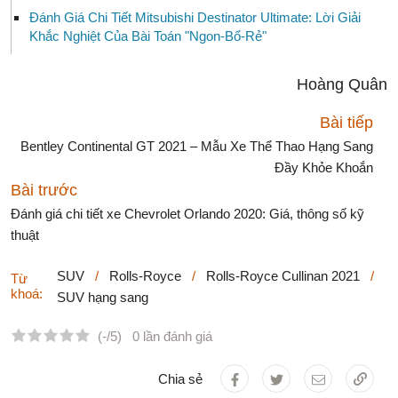
Đánh Giá Chi Tiết Mitsubishi Destinator Ultimate: Lời Giải
Khắc Nghiệt Của Bài Toán "Ngon-Bổ-Rẻ"
Hoàng Quân
Bài tiếp
Bentley Continental GT 2021 – Mẫu Xe Thể Thao Hạng Sang
Đầy Khỏe Khoắn
Bài trước
Đánh giá chi tiết xe Chevrolet Orlando 2020: Giá, thông số kỹ
thuật
SUV
/
Rolls-Royce
/
Rolls-Royce Cullinan 2021
/
Từ
khoá:
SUV hạng sang
(-/5)
0 lần đánh giá
Chia sẻ