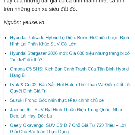
nay của những đại gia có cá tính mạnh mẽ, cá tính
trên những con xe siêu đắt đỏ.
Nguồn: yeuxe.vn
Hyundai Palisade Hybrid Lộ Diện: Bước Đi Chiến Lược Định
Hình Lại Phân Khúc SUV Cỡ Lớn
Hyundai Stargazer 2026 mới: Giá 600 triệu nhưng trang bị có
“ăn đứt” đối thủ?
Omoda C5 SHS: Kịch Bản Cạnh Tranh Của Tân Binh Hybrid
Hạng B+
Lynk & Co 02: Bản Sắc Hot Hatch Thể Thao Và Điểm Cốt Lõi
Quyết Định Giá Trị
Suzuki Fronx: Góc nhìn thực tế từ chính chủ xe
Jaecoo J6 - SUV Địa Hình Thuần Điện Trung Quốc: Nhìn
Đẹp, Lái Hay, Độc Lạ
Geely Okavango: SUV Cỡ D 7 Chỗ Giá Từ 739 Triệu – Lời
Giải Cho Bài Toán Thực Dụng