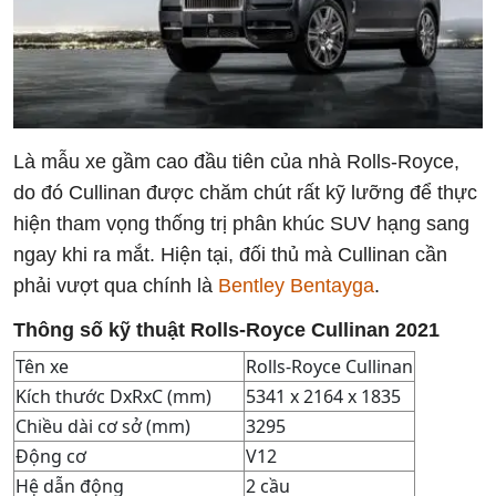
Là mẫu xe gầm cao đầu tiên của nhà Rolls-Royce,
do đó Cullinan được chăm chút rất kỹ lưỡng để thực
hiện tham vọng thống trị phân khúc SUV hạng sang
ngay khi ra mắt. Hiện tại, đối thủ mà Cullinan cần
phải vượt qua chính là
Bentley Bentayga
.
Thông số kỹ thuật
Rolls-Royce Cullinan 2021
Tên xe
Rolls-Royce Cullinan
Kích thước DxRxC (mm)
5341 x 2164 x 1835
Chiều dài cơ sở (mm)
3295
Động cơ
V12
Hệ dẫn động
2 cầu