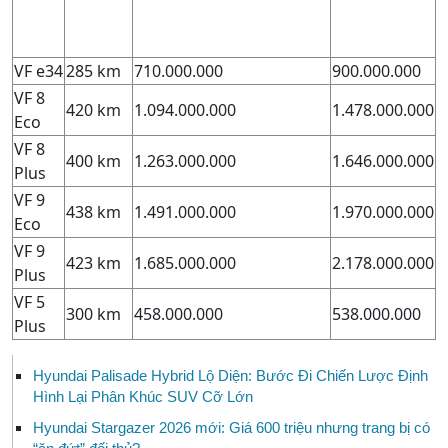
VF e34
285 km
710.000.000
900.000.000
VF 8
420 km
1.094.000.000
1.478.000.000
Eco
VF 8
400 km
1.263.000.000
1.646.000.000
Plus
VF 9
438 km
1.491.000.000
1.970.000.000
Eco
VF 9
423 km
1.685.000.000
2.178.000.000
Plus
VF 5
300 km
458.000.000
538.000.000
Plus
Hyundai Palisade Hybrid Lộ Diện: Bước Đi Chiến Lược Định
Hình Lại Phân Khúc SUV Cỡ Lớn
Hyundai Stargazer 2026 mới: Giá 600 triệu nhưng trang bị có