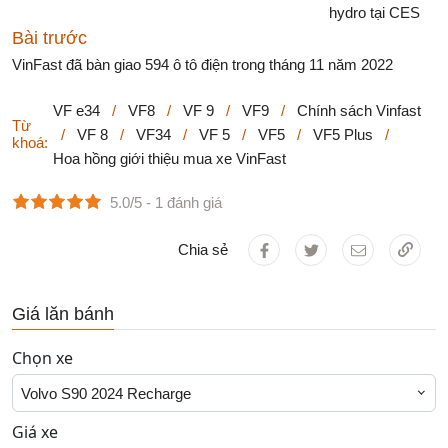
hydro tại CES
Bài trước
VinFast đã bàn giao 594 ô tô điện trong tháng 11 năm 2022
VF e34
/
VF8
/
VF 9
/
VF9
/
Chính sách Vinfast
Từ
/
VF 8
/
VF34
/
VF 5
/
VF5
/
VF5 Plus
/
khoá:
Hoa hồng giới thiệu mua xe VinFast
5.0/5
- 1 đánh giá
Chia sẻ
Giá lăn bánh
Chọn xe
Volvo S90 2024 Recharge
Giá xe