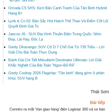
“ăn đứt” đối thủ?
Omoda C5 SHS: Kịch Bản Cạnh Tranh Của Tân Binh Hybrid
Hạng B+
Lynk & Co 02: Bản Sắc Hot Hatch Thể Thao Và Điểm Cốt Lõi
Quyết Định Giá Trị
Jaecoo J6 - SUV Địa Hình Thuần Điện Trung Quốc: Nhìn
Đẹp, Lái Hay, Độc Lạ
Geely Okavango: SUV Cỡ D 7 Chỗ Giá Từ 739 Triệu – Lời
Giải Cho Bài Toán Thực Dụng
Đánh Giá Chi Tiết Mitsubishi Destinator Ultimate: Lời Giải
Khắc Nghiệt Của Bài Toán "Ngon-Bổ-Rẻ"
Geely Coolray 2026 Flagship: “Tân binh” đáng gờm ở phân
khúc SUV hạng B
Thái Sơn
Bài tiếp
Cenntro ra mắt ‘Van giao hàng’ điện Logistar 300 và xe bán