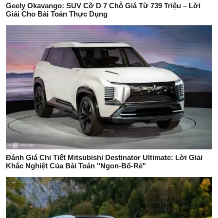
Geely Okavango: SUV Cỡ D 7 Chỗ Giá Từ 739 Triệu – Lời
Giải Cho Bài Toán Thực Dụng
Đánh Giá Chi Tiết Mitsubishi Destinator Ultimate: Lời Giải
Khắc Nghiệt Của Bài Toán "Ngon-Bổ-Rẻ"