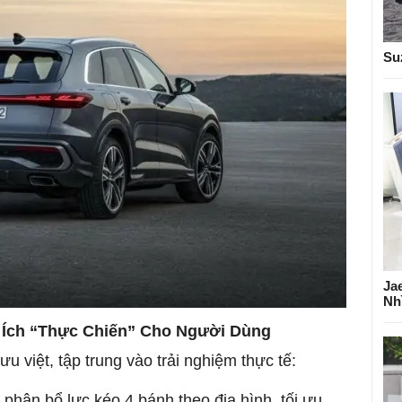
Su
Ja
Nh
 Ích “Thực Chiến” Cho Người Dùng
ưu việt, tập trung vào trải nghiệm thực tế:
phân bổ lực kéo 4 bánh theo địa hình, tối ưu