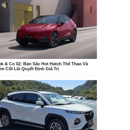
nk & Co 02: Bản Sắc Hot Hatch Thể Thao Và
ểm Cốt Lõi Quyết Định Giá Trị