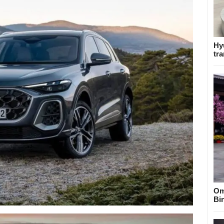
Hy
tra
Om
Bi