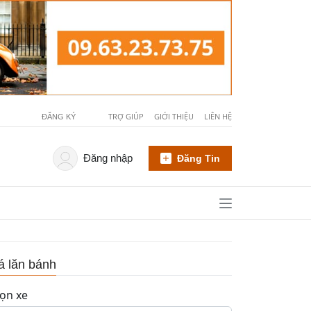
TRỢ GIÚP
GIỚI THIỆU
LIÊN HỆ
ĐĂNG KÝ
Đăng nhập
Đăng Tin
á lăn bánh
ọn xe