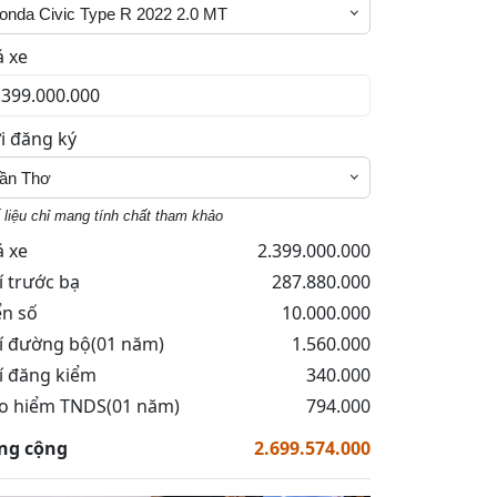
onda Civic Type R 2022 2.0 MT
á xe
i đăng ký
ần Thơ
 liệu chỉ mang tính chất tham khảo
á xe
2.399.000.000
í trước bạ
287.880.000
ển số
10.000.000
í đường bộ(01 năm)
1.560.000
í đăng kiểm
340.000
o hiểm TNDS(01 năm)
794.000
ng cộng
2.699.574.000