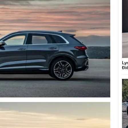
Ly
Đi