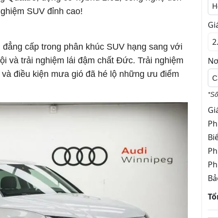
H
i nghiệm SUV đỉnh cao!
Gi
h đẳng cấp trong phân khúc SUV hạng sang với
trội và trải nghiệm lái đậm chất Đức. Trải nghiệm
Nơ
 và điều kiện mưa gió đã hé lộ những ưu điểm
C
*Số
Gi
Ph
Bi
Ph
Ph
Bả
Tổ