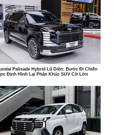
undai Palisade Hybrid Lộ Diện: Bước Đi Chiến
ợc Định Hình Lại Phân Khúc SUV Cỡ Lớn