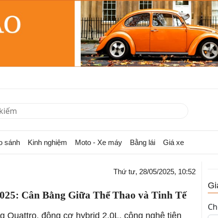
o sánh
Kinh nghiệm
Moto - Xe máy
Bằng lái
Giá xe
Thứ tư, 28/05/2025, 10:52
Gi
2025: Cân Bằng Giữa Thể Thao và Tinh Tế
Ch
g Quattro, động cơ hybrid 2.0L, công nghệ tiên