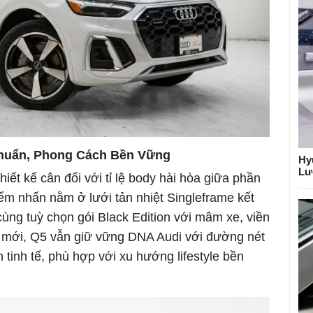
 Chuẩn, Phong Cách Bền Vững
Hy
Lư
ết kế cân đối với tỉ lệ body hài hòa giữa phần
ểm nhấn nằm ở lưới tản nhiệt Singleframe kết
ùng tuỳ chọn gói Black Edition với mâm xe, viền
ệ mới, Q5 vẫn giữ vững DNA Audi với đường nét
nh tế, phù hợp với xu hướng lifestyle bền