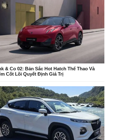
nk & Co 02: Bản Sắc Hot Hatch Thể Thao Và
ểm Cốt Lõi Quyết Định Giá Trị