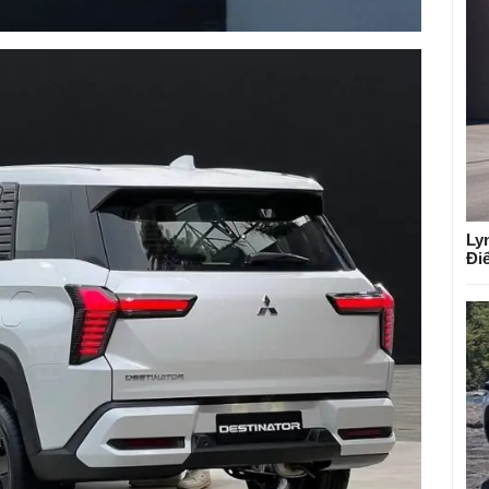
Ly
Đi