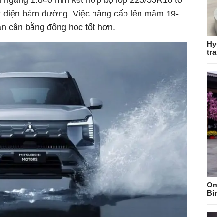
u ngang 1.840 mm kết hợp bộ lốp 225/55R18 tỏ
tiết diện bám đường. Việc nâng cấp lên mâm 19-
án cân bằng động học tốt hơn.
Hy
tra
Om
Bi