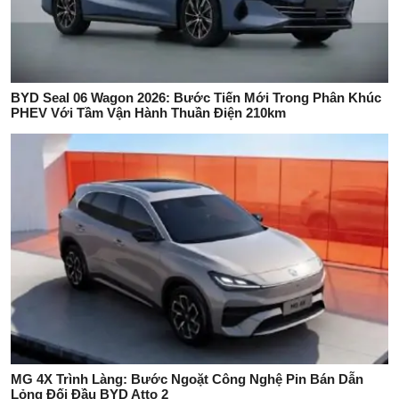
BYD Seal 06 Wagon 2026: Bước Tiến Mới Trong Phân Khúc
PHEV Với Tầm Vận Hành Thuần Điện 210km
MG 4X Trình Làng: Bước Ngoặt Công Nghệ Pin Bán Dẫn
Lỏng Đối Đầu BYD Atto 2