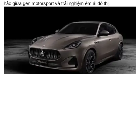
hảo giữa gen motorsport và trải nghiệm êm ái đô thị.
BYD Dolphin 2026: Bước Đi Thực Dụng Và Chiến Lược
Định Giá Từ Thuế ASEAN
Đánh giá chuyên sâu BYD Dolphin 2026 hoàn toàn mới: Phân
tích kích thước tiệm cận hạng C, dung lượng pin 50 kWh nâng
cấp và ưu thế thuế nhập khẩu ASEAN từ góc nhìn chuyên gia.