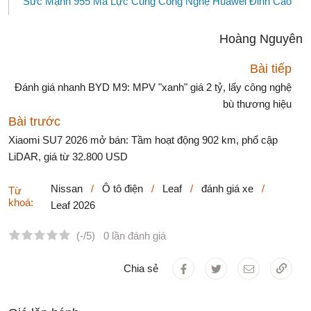
Sức Mạnh 955 Mã Lực Cùng Công Nghệ Huawei Đỉnh Cao
Hoàng Nguyên
Bài tiếp
Đánh giá nhanh BYD M9: MPV "xanh" giá 2 tỷ, lấy công nghệ
bù thương hiệu
Bài trước
Xiaomi SU7 2026 mở bán: Tầm hoạt động 902 km, phổ cập
LiDAR, giá từ 32.800 USD
Nissan
/
Ô tô điện
/
Leaf
/
đánh giá xe
/
Từ
khoá:
Leaf 2026
(-/5)
0 lần đánh giá
Chia sẻ