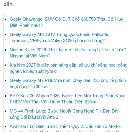
dẫn.
Geely Okavango: SUV Cỡ D, 7 Chỗ Giá 750 Triệu Có 'Hủy
Diệt' Phân Khúc?
Geely Galaxy M9: SUV Trung Quốc khiến Palisade,
Teramont, VF9 và cả Volvo XC90 phải dè chừng?
Nissan Kicks 2026: Thiết kế mới, nhiều trang bị liệu có “cứu”
Nissan tại Việt Nam?
Kia Niro 2027 lộ diện bản nâng cấp: tối ưu khí động học, công
nghệ và hiệu suất hybrid
Geely Galaxy M7 PHEV ra mắt: chạy điện 225 km, tổng tầm
hoạt động 1.730 km
BYD Seal 06 Wagon 2026: Bước Tiến Mới Trong Phân Khúc
PHEV Với Tầm Vận Hành Thuần Điện 210km
MG 4X Trình Làng: Bước Ngoặt Công Nghệ Pin Bán Dẫn
Lỏng Đối Đầu BYD Atto 2
Avatr 06T Lộ Diện Trước Thềm Quý 2: Cấu Hình 3 Mô-tơ,