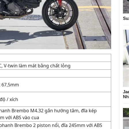
Su
 V-twin làm mát bằng chất lỏng
c
x 67,5mm
Ja
Nh
độ / xích
hanh Brembo M4.32 gắn hướng tâm, đĩa kép
m với ABS vào cua
hanh Brembo 2 piston nổi, đĩa 245mm với ABS