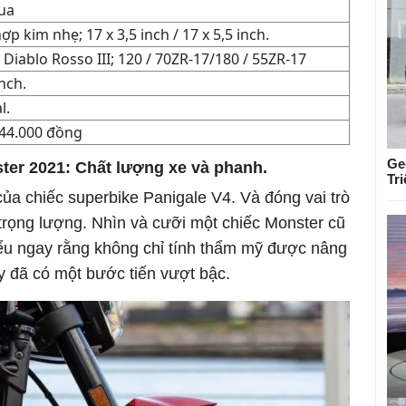
ua
ợp kim nhẹ; 17 x 3,5 inch / 17 x 5,5 inch.
li Diablo Rosso III; 120 / 70ZR-17/180 / 55ZR-17
inch.
l.
44.000 đồng
Ge
ter 2021: Chất lượng xe và phanh.
Tr
ủa chiếc superbike Panigale V4. Và đóng vai trò
 trọng lượng. Nhìn và cưỡi một chiếc Monster cũ
ểu ngay rằng không chỉ tính thẩm mỹ được nâng
 đã có một bước tiến vượt bậc.