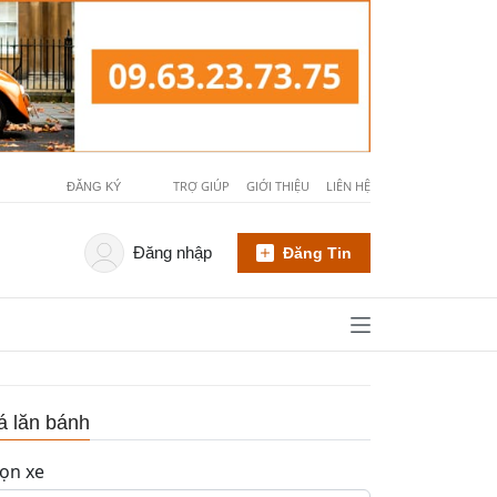
TRỢ GIÚP
GIỚI THIỆU
LIÊN HỆ
ĐĂNG KÝ
Đăng nhập
Đăng Tin
á lăn bánh
ọn xe