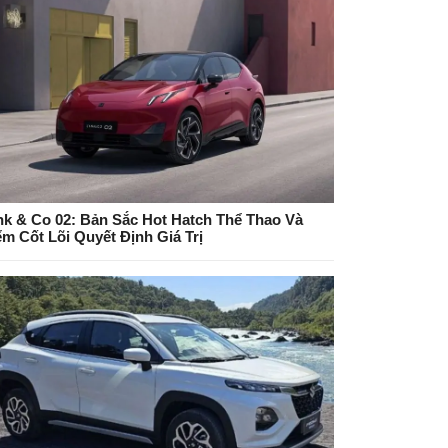
nk & Co 02: Bản Sắc Hot Hatch Thể Thao Và
ểm Cốt Lõi Quyết Định Giá Trị