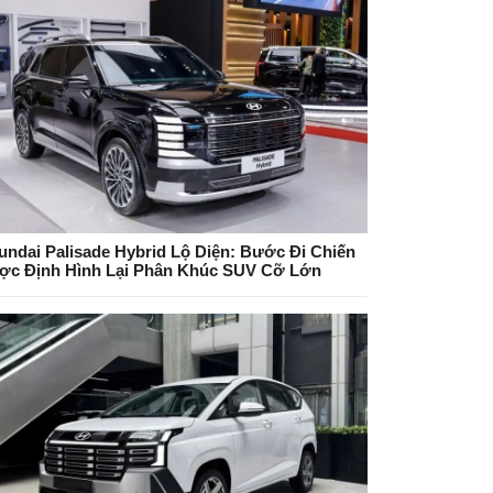
undai Palisade Hybrid Lộ Diện: Bước Đi Chiến
ợc Định Hình Lại Phân Khúc SUV Cỡ Lớn