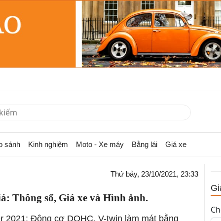
o sánh
Kinh nghiệm
Moto - Xe máy
Bằng lái
Giá xe
Thứ bảy, 23/10/2021, 23:33
Gi
á: Thông số, Giá xe và Hình ảnh.
Ch
er 2021: Động cơ DOHC, V-twin làm mát bằng