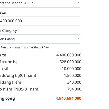
orsche Macan 2022 S
á xe
i đăng ký
iên Giang
 liệu chỉ mang tính chất tham khảo
á xe
4.400.000.000
í trước bạ
528.000.000
ển số
10.000.000
í đường bộ(01 năm)
1.560.000
í đăng kiểm
340.000
o hiểm TNDS(01 năm)
794.000
ng cộng
4.940.694.000