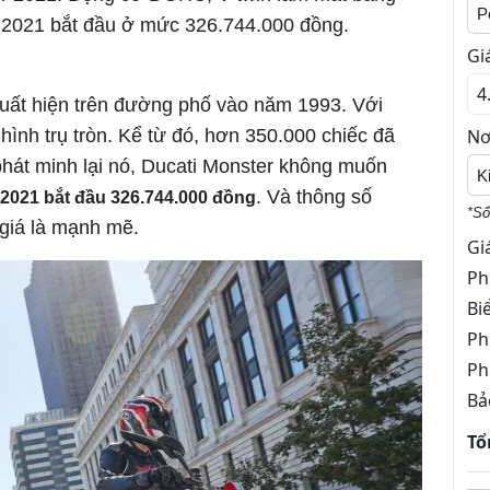
P
r 2021 bắt đầu ở mức 326.744.000 đồng.
Gi
 xuất hiện trên đường phố vào năm 1993. Với
hình trụ tròn. Kể từ đó, hơn 350.000 chiếc đã
Nơ
phát minh lại nó, Ducati Monster không muốn
K
. Và thông số
 2021 bắt đầu
326.744.000 đồng
*Số
giá là mạnh mẽ.
Gi
Ph
Bi
Ph
Ph
Bả
Tổ