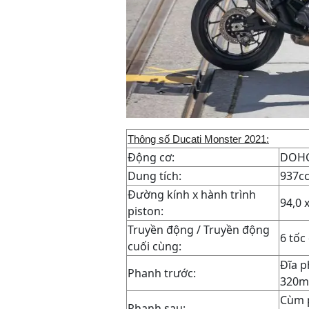
Thông số
Ducati Monster 2021
:
Động cơ:
DOHC,
Dung tích:
937c
Đường kính x hành trình
94,0 
piston:
Truyền động / Truyền động
6 tốc 
cuối cùng:
Đĩa p
Phanh trước:
320m
Cùm p
Phanh sau: