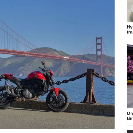
Hy
tra
Om
Bi