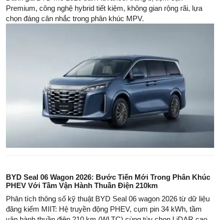
Premium, công nghệ hybrid tiết kiệm, không gian rộng rãi, lựa
chọn đáng cân nhắc trong phân khúc MPV.
BYD Seal 06 Wagon 2026: Bước Tiến Mới Trong Phân Khúc
PHEV Với Tầm Vận Hành Thuần Điện 210km
Phân tích thông số kỹ thuật BYD Seal 06 wagon 2026 từ dữ liệu
đăng kiểm MIIT: Hệ truyền động PHEV, cụm pin 34 kWh, tầm
vận hành thuần điện 210 km (WLTC) cùng tùy chọn LiDAR cao