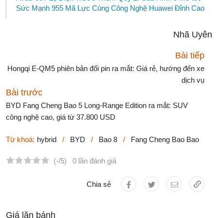
Sức Mạnh 955 Mã Lực Cùng Công Nghệ Huawei Đỉnh Cao
Nhã Uyên
Bài tiếp
Hongqi E-QM5 phiên bản đổi pin ra mắt: Giá rẻ, hướng đến xe
dịch vụ
Bài trước
BYD Fang Cheng Bao 5 Long-Range Edition ra mắt: SUV
công nghệ cao, giá từ 37.800 USD
Từ khoá:
hybrid
/
BYD
/
Bao 8
/
Fang Cheng Bao Bao
(-/5)
0 lần đánh giá
Chia sẻ
Giá lăn bánh