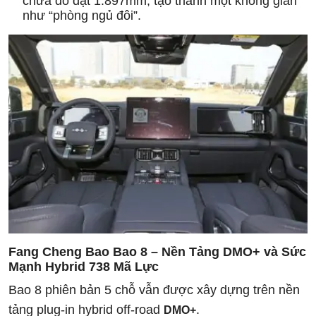
chứa đồ đạt 1.897mm, tạo thành một không gian
như “phòng ngủ đôi”.
Fang Cheng Bao Bao 8 –
Nền Tảng DMO+ và Sức
Mạnh Hybrid 738 Mã Lực
Bao 8 phiên bản 5 chỗ vẫn được xây dựng trên nền
tảng plug-in hybrid off-road
.
DMO+