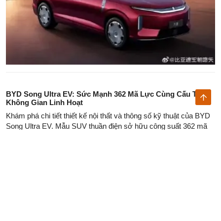
BYD Song Ultra EV: Sức Mạnh 362 Mã Lực Cùng Cấu Trúc
Không Gian Linh Hoạt
Khám phá chi tiết thiết kế nội thất và thông số kỹ thuật của BYD
Song Ultra EV. Mẫu SUV thuần điện sở hữu công suất 362 mã
lực, tầm hoạt động 710km và hệ thống hỗ trợ lái God’s Eye B.