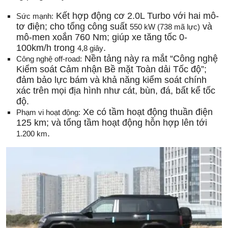
Kết hợp động cơ 2.0L Turbo với hai mô-
Sức mạnh:
tơ điện; cho tổng công suất
và
550 kW (738 mã lực)
mô-men xoắn 760 Nm; giúp xe tăng tốc 0-
100km/h trong
.
4,8 giây
Nền tảng này ra mắt “Công nghệ
Công nghệ off-road:
Kiểm soát Cảm nhận Bề mặt Toàn dải Tốc độ”;
đảm bảo lực bám và khả năng kiểm soát chính
xác trên mọi địa hình như cát, bùn, đá, bất kể tốc
độ.
Xe có tầm hoạt động thuần điện
Phạm vi hoạt động:
125 km; và tổng tầm hoạt động hỗn hợp lên tới
.
1.200 km