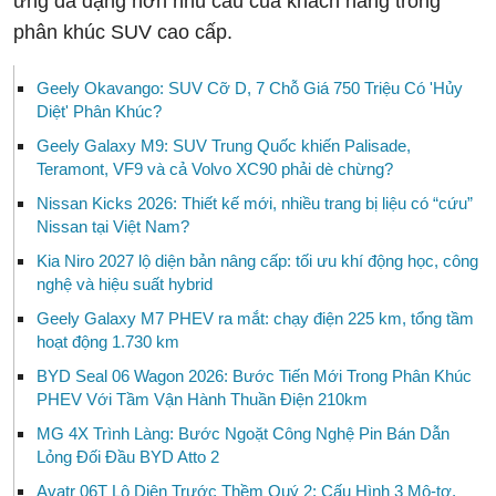
ứng đa dạng hơn nhu cầu của khách hàng trong
phân khúc SUV cao cấp.
Geely Okavango: SUV Cỡ D, 7 Chỗ Giá 750 Triệu Có 'Hủy
Diệt' Phân Khúc?
Geely Galaxy M9: SUV Trung Quốc khiến Palisade,
Teramont, VF9 và cả Volvo XC90 phải dè chừng?
Nissan Kicks 2026: Thiết kế mới, nhiều trang bị liệu có “cứu”
Nissan tại Việt Nam?
Kia Niro 2027 lộ diện bản nâng cấp: tối ưu khí động học, công
nghệ và hiệu suất hybrid
Geely Galaxy M7 PHEV ra mắt: chạy điện 225 km, tổng tầm
hoạt động 1.730 km
BYD Seal 06 Wagon 2026: Bước Tiến Mới Trong Phân Khúc
PHEV Với Tầm Vận Hành Thuần Điện 210km
MG 4X Trình Làng: Bước Ngoặt Công Nghệ Pin Bán Dẫn
Lỏng Đối Đầu BYD Atto 2
Avatr 06T Lộ Diện Trước Thềm Quý 2: Cấu Hình 3 Mô-tơ,