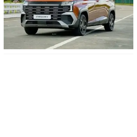
Đánh Giá Peugeot 3008 Hoàn Toàn Mới: Lột Xác Thiết Kế,
Nâng Tầm Vận Hành
Đánh giá chuyên sâu Peugeot 3008 hoàn toàn mới từ góc nhìn
chuyên gia. Khám phá thiết kế SUV Coupe lai 408, nội thất i-
Cockpit tương lai cùng hệ thống khung gầm, cách âm vượt trội
trong phân khúc.