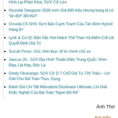
Hình Lại Phân Khúc SUV Cỡ Lớn
Hyundai Stargazer 2026 mới: Giá 600 triệu nhưng trang bị có
“ăn đứt” đối thủ?
Omoda C5 SHS: Kịch Bản Cạnh Tranh Của Tân Binh Hybrid
Hạng B+
Lynk & Co 02: Bản Sắc Hot Hatch Thể Thao Và Điểm Cốt Lõi
Quyết Định Giá Trị
Suzuki Fronx: Góc nhìn thực tế từ chính chủ xe
Jaecoo J6 - SUV Địa Hình Thuần Điện Trung Quốc: Nhìn
Đẹp, Lái Hay, Độc Lạ
Geely Okavango: SUV Cỡ D 7 Chỗ Giá Từ 739 Triệu – Lời
Giải Cho Bài Toán Thực Dụng
Đánh Giá Chi Tiết Mitsubishi Destinator Ultimate: Lời Giải
Khắc Nghiệt Của Bài Toán "Ngon-Bổ-Rẻ"
Ánh Thơ