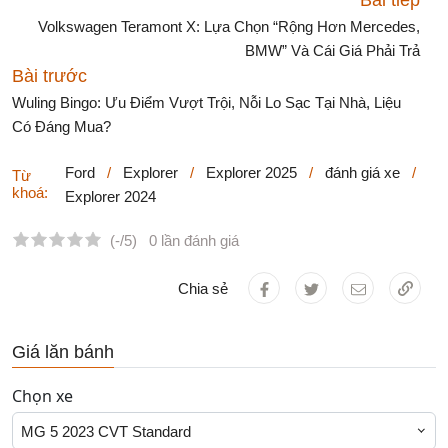
Bài tiếp
Volkswagen Teramont X: Lựa Chọn “Rộng Hơn Mercedes,
BMW” Và Cái Giá Phải Trả
Bài trước
Wuling Bingo: Ưu Điểm Vượt Trội, Nỗi Lo Sạc Tại Nhà, Liệu
Có Đáng Mua?
Ford
/
Explorer
/
Explorer 2025
/
đánh giá xe
/
Từ
khoá:
Explorer 2024
(-/5)
0 lần đánh giá
Chia sẻ
Giá lăn bánh
Chọn xe
MG 5 2023 CVT Standard