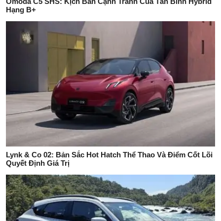
Omoda C5 SHS: Kịch Bản Cạnh Tranh Của Tân Binh Hybrid
Hạng B+
Lynk & Co 02: Bản Sắc Hot Hatch Thể Thao Và Điểm Cốt Lõi
Quyết Định Giá Trị