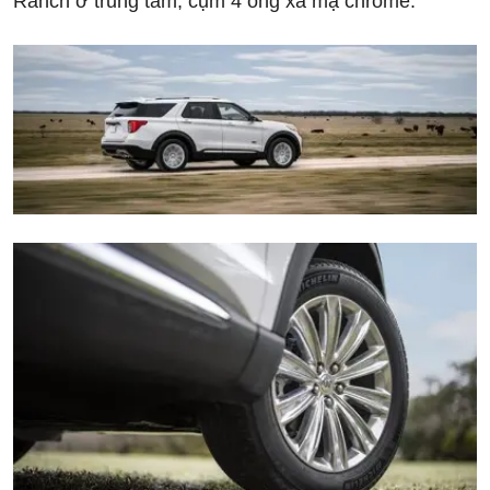
Ranch ở trung tâm, cụm 4 ống xả mạ chrome.