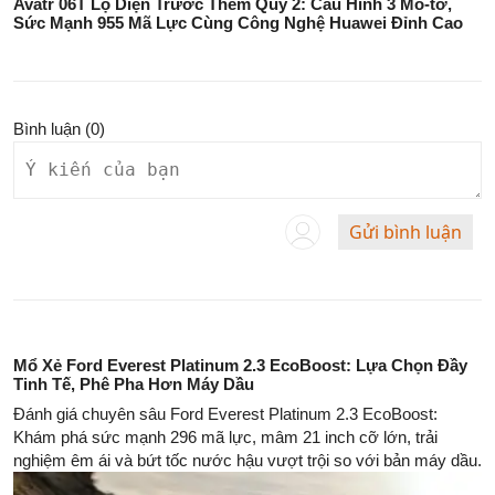
Avatr 06T Lộ Diện Trước Thềm Quý 2: Cấu Hình 3 Mô-tơ,
Sức Mạnh 955 Mã Lực Cùng Công Nghệ Huawei Đỉnh Cao
Bình luận (
0
)
Gửi bình luận
Mổ Xẻ Ford Everest Platinum 2.3 EcoBoost: Lựa Chọn Đầy
Tinh Tế, Phê Pha Hơn Máy Dầu
Đánh giá chuyên sâu Ford Everest Platinum 2.3 EcoBoost:
Khám phá sức mạnh 296 mã lực, mâm 21 inch cỡ lớn, trải
nghiệm êm ái và bứt tốc nước hậu vượt trội so với bản máy dầu.