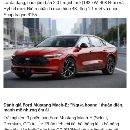
cơ đa dạng, bao gồm bản 2.0T mạnh mẽ (192 kW, 408 N·m) và
Hybrid mới. Điểm nhấn là màn hình 4K rộng 1.1 mét và chip
Snapdragon 8155.
Đánh giá Ford Mustang Mach-E: "Ngựa hoang" thuần điện,
mạnh mẽ nhưng êm ái
Trải nghiệm 3 phiên bản Ford Mustang Mach-E (Select,
Premium, GT) tại Úc. Phân tích chi tiết hệ thống lái, khả năng
tăng tốc "tàn khốc" của bản GT (950Nm) và sự êm ái của hệ