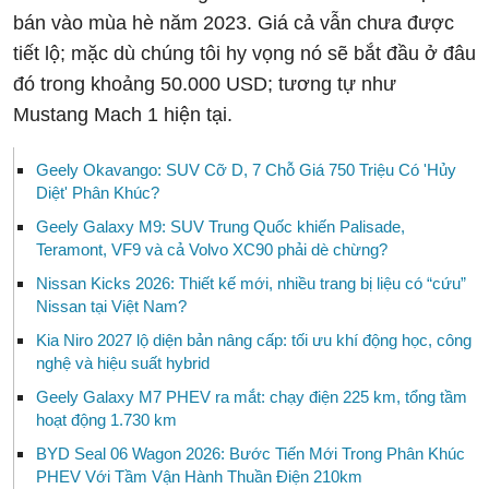
bán vào mùa hè năm 2023. Giá cả vẫn chưa được
tiết lộ; mặc dù chúng tôi hy vọng nó sẽ bắt đầu ở đâu
đó trong khoảng 50.000 USD; tương tự như
Mustang Mach 1 hiện tại.
Geely Okavango: SUV Cỡ D, 7 Chỗ Giá 750 Triệu Có 'Hủy
Diệt' Phân Khúc?
Geely Galaxy M9: SUV Trung Quốc khiến Palisade,
Teramont, VF9 và cả Volvo XC90 phải dè chừng?
Nissan Kicks 2026: Thiết kế mới, nhiều trang bị liệu có “cứu”
Nissan tại Việt Nam?
Kia Niro 2027 lộ diện bản nâng cấp: tối ưu khí động học, công
nghệ và hiệu suất hybrid
Geely Galaxy M7 PHEV ra mắt: chạy điện 225 km, tổng tầm
hoạt động 1.730 km
BYD Seal 06 Wagon 2026: Bước Tiến Mới Trong Phân Khúc
PHEV Với Tầm Vận Hành Thuần Điện 210km