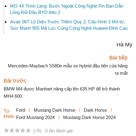
MG 4X Trình Làng: Bước Ngoặt Công Nghệ Pin Bán Dẫn
Lỏng Đối Đầu BYD Atto 2
Avatr 06T Lộ Diện Trước Thềm Quý 2: Cấu Hình 3 Mô-tơ,
Sức Mạnh 955 Mã Lực Cùng Công Nghệ Huawei Đỉnh Cao
Hà My
Bài tiếp
Mercedes-Maybach S580e mẫu xe hybrid đầu tiên của hãng
ra mắt
Bài trước
BMW M4 được Manhart nâng cấp lên 635 HP để trở thành
MH4 600
Ford
/
Mustang Dark Horse
/
Dark Horse
/
Từ
khoá:
Ford Mustang 2024
/
Mustang Dark Horse 2024
(-/5)
0 lần đánh giá