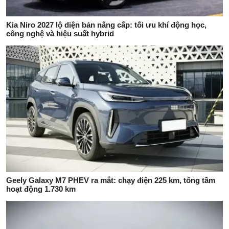
Kia Niro 2027 lộ diện bản nâng cấp: tối ưu khí động học,
công nghệ và hiệu suất hybrid
Geely Galaxy M7 PHEV ra mắt: chạy điện 225 km, tổng tầm
hoạt động 1.730 km