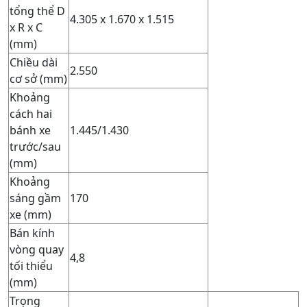
tổng thể D
4.305 x 1.670 x 1.515
x R x C
(mm)
Chiều dài
2.550
cơ sở (mm)
Khoảng
cách hai
bánh xe
1.445/1.430
trước/sau
(mm)
Khoảng
sáng gầm
170
xe (mm)
Bán kính
vòng quay
4,8
tối thiểu
(mm)
Trọng