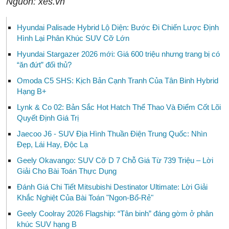
Nguồn: xes.vn
Hyundai Palisade Hybrid Lộ Diện: Bước Đi Chiến Lược Định
Hình Lại Phân Khúc SUV Cỡ Lớn
Hyundai Stargazer 2026 mới: Giá 600 triệu nhưng trang bị có
“ăn đứt” đối thủ?
Omoda C5 SHS: Kịch Bản Cạnh Tranh Của Tân Binh Hybrid
Hạng B+
Lynk & Co 02: Bản Sắc Hot Hatch Thể Thao Và Điểm Cốt Lõi
Quyết Định Giá Trị
Jaecoo J6 - SUV Địa Hình Thuần Điện Trung Quốc: Nhìn
Đẹp, Lái Hay, Độc Lạ
Geely Okavango: SUV Cỡ D 7 Chỗ Giá Từ 739 Triệu – Lời
Giải Cho Bài Toán Thực Dụng
Đánh Giá Chi Tiết Mitsubishi Destinator Ultimate: Lời Giải
Khắc Nghiệt Của Bài Toán "Ngon-Bổ-Rẻ"
Geely Coolray 2026 Flagship: “Tân binh” đáng gờm ở phân
khúc SUV hạng B