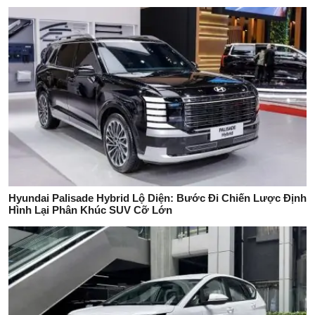
Hyundai Palisade Hybrid Lộ Diện: Bước Đi Chiến Lược Định
Hình Lại Phân Khúc SUV Cỡ Lớn