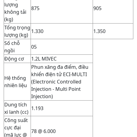
lượng
875
905
không tải
(kg)
Tổng trọng
1.330
1.350
lượng (kg)
Số chỗ
05
ngồi
Động cơ
1.2L MIVEC
Phun xăng đa điểm, điều
khiển điện tử ECI-MULTI
Hệ thống
(Electronic Controlled
nhiên liệu
Injection - Multi Point
Injection)
Dung tích
1.193
xi lanh (cc)
Công suất
cực đại
78 @ 6.000
(mã lực @