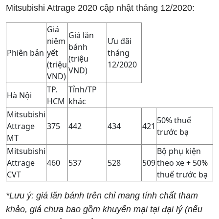
Mitsubishi Attrage 2020 cập nhật tháng 12/2020:
Giá
Giá lăn
niêm
Ưu đãi
bánh
Phiên bản
yết
tháng
(triệu
(triệu
12/2020
VND)
VND)
TP.
Tỉnh/TP
Hà Nội
HCM
khác
Mitsubishi
50% thuế
Attrage
375
442
434
421
trước bạ
MT
Mitsubishi
Bộ phụ kiện
Attrage
460
537
528
509
theo xe + 50%
CVT
thuế trước bạ
*Lưu ý: giá lăn bánh trên chỉ mang tính chất tham
khảo, giá chưa bao gồm khuyến mại tại đại lý (nếu