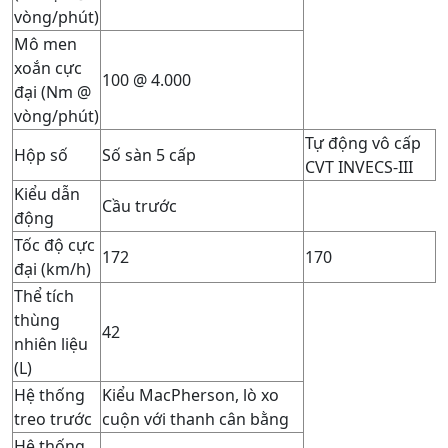
vòng/phút)
Mô men
xoắn cực
100 @ 4.000
đại (Nm @
vòng/phút)
Tự động vô cấp
Hộp số
Số sàn 5 cấp
CVT INVECS-III
Kiểu dẫn
Cầu trước
động
Tốc độ cực
172
170
đại (km/h)
Thể tích
thùng
42
nhiên liệu
(L)
Hệ thống
Kiểu MacPherson, lò xo
treo trước
cuộn với thanh cân bằng
Hệ thống