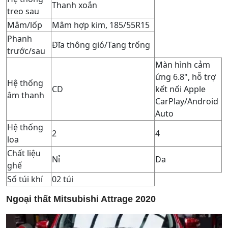
Thanh xoắn
treo sau
Mâm/lốp
Mâm hợp kim, 185/55R15
Phanh
Đĩa thông gió/Tang trống
trước/sau
Màn hình cảm
ứng 6.8", hỗ trợ
Hệ thống
CD
kết nối Apple
âm thanh
CarPlay/Android
Auto
Hệ thống
2
4
loa
Chất liệu
Nỉ
Da
ghế
Số túi khí
02 túi
Ngoại thất Mitsubishi Attrage 2020