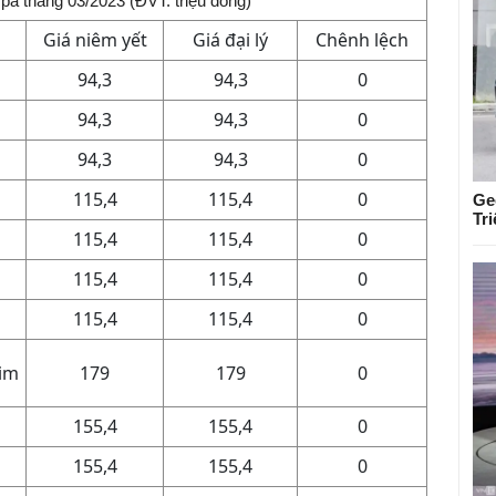
pa tháng 03/2023 (ĐVT: triệu đồng)
Giá niêm yết
Giá đại lý
Chênh lệch
94,3
94,3
0
94,3
94,3
0
94,3
94,3
0
115,4
115,4
0
Ge
Tr
115,4
115,4
0
115,4
115,4
0
115,4
115,4
0
im
179
179
0
155,4
155,4
0
155,4
155,4
0