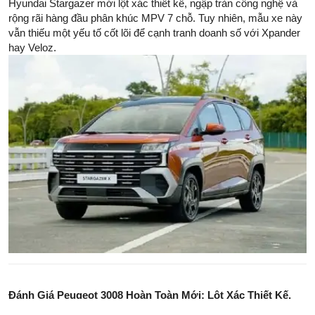
Hyundai Stargazer mới lột xác thiết kế, ngập tràn công nghệ và
rộng rãi hàng đầu phân khúc MPV 7 chỗ. Tuy nhiên, mẫu xe này
vẫn thiếu một yếu tố cốt lõi để cạnh tranh doanh số với Xpander
hay Veloz.
Đánh Giá Peugeot 3008 Hoàn Toàn Mới: Lột Xác Thiết Kế,
Nâng Tầm Vận Hành