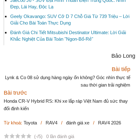
Jaecoo J6 - SUV Địa Hình Thuần Điện Trung Quốc: Nhìn
Đẹp, Lái Hay, Độc Lạ
Geely Okavango: SUV Cỡ D 7 Chỗ Giá Từ 739 Triệu – Lời
Giải Cho Bài Toán Thực Dụng
Đánh Giá Chi Tiết Mitsubishi Destinator Ultimate: Lời Giải
Khắc Nghiệt Của Bài Toán "Ngon-Bổ-Rẻ"
Bảo Long
Bài tiếp
Lynk & Co 08 sử dụng hàng ngày ổn không? Góc nhìn thực tế
sau thời gian trải nghiệm
Bài trước
Honda CR-V Hybrid RS: Khi xe lắp ráp Việt Nam đủ sức thay
đổi định kiến
Từ khoá:
Toyota
/
RAV4
/
đánh giá xe
/
RAV4 2026
(-/5)
0 lần đánh giá