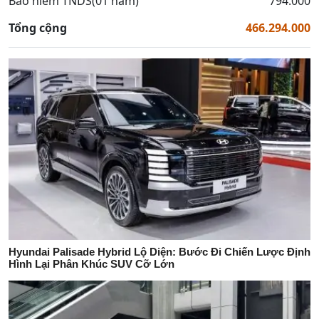
Bảo hiểm TNDS(01 năm)
794.000
Tổng cộng
466.294.000
Hyundai Palisade Hybrid Lộ Diện: Bước Đi Chiến Lược Định
Hình Lại Phân Khúc SUV Cỡ Lớn