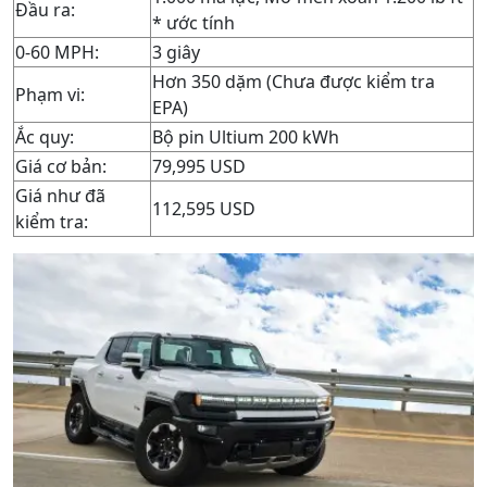
Đầu ra:
* ước tính
0-60 MPH:
3 giây
Hơn 350 dặm (Chưa được kiểm tra
Phạm vi:
EPA)
Ắc quy:
Bộ pin Ultium 200 kWh
Giá cơ bản:
79,995 USD
Giá như đã
112,595 USD
kiểm tra: