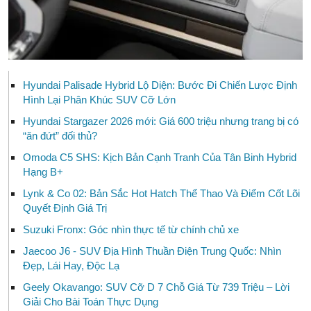
Hyundai Palisade Hybrid Lộ Diện: Bước Đi Chiến Lược Định
Hình Lại Phân Khúc SUV Cỡ Lớn
Hyundai Stargazer 2026 mới: Giá 600 triệu nhưng trang bị có
“ăn đứt” đối thủ?
Omoda C5 SHS: Kịch Bản Cạnh Tranh Của Tân Binh Hybrid
Hạng B+
Lynk & Co 02: Bản Sắc Hot Hatch Thể Thao Và Điểm Cốt Lõi
Quyết Định Giá Trị
Suzuki Fronx: Góc nhìn thực tế từ chính chủ xe
Jaecoo J6 - SUV Địa Hình Thuần Điện Trung Quốc: Nhìn
Đẹp, Lái Hay, Độc Lạ
Geely Okavango: SUV Cỡ D 7 Chỗ Giá Từ 739 Triệu – Lời
Giải Cho Bài Toán Thực Dụng