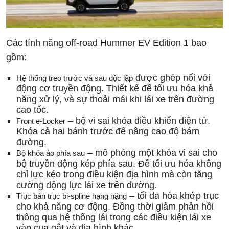
Các tính năng off-road Hummer EV Edition 1 bao
gồm:
được ghép nối với
Hệ thống treo trước và sau độc lập
động cơ truyền động. Thiết kế để tối ưu hóa khả
năng xử lý, và sự thoải mái khi lái xe trên đường
cao tốc.
– bộ vi sai khóa điều khiển điện tử.
Front e-Locker
Khóa cả hai bánh trước để nâng cao độ bám
đường.
– mô phỏng một khóa vi sai cho
Bộ khóa ảo phía sau
bộ truyền động kép phía sau. Để tối ưu hóa không
chỉ lực kéo trong điều kiện địa hình mà còn tăng
cường động lực lái xe trên đường.
– tối đa hóa khớp trục
Trục bán trục bi-spline hạng nặng
cho khả năng cơ động. Đồng thời giảm phản hồi
thông qua hệ thống lái trong các điều kiện lái xe
vào cua gắt và địa hình khác.