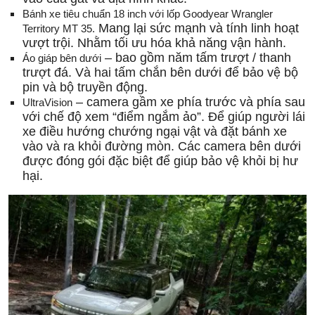
Bánh xe tiêu chuẩn 18 inch với lốp Goodyear Wrangler
Mang lại sức mạnh và tính linh hoạt
Territory MT 35.
vượt trội. Nhằm tối ưu hóa khả năng vận hành.
– bao gồm năm tấm trượt / thanh
Áo giáp bên dưới
trượt đá. Và hai tấm chắn bên dưới để bảo vệ bộ
pin và bộ truyền động.
– camera gầm xe phía trước và phía sau
UltraVision
với chế độ xem “điểm ngắm ảo”. Để giúp người lái
xe điều hướng chướng ngại vật và đặt bánh xe
vào và ra khỏi đường mòn. Các camera bên dưới
được đóng gói đặc biệt để giúp bảo vệ khỏi bị hư
hại.