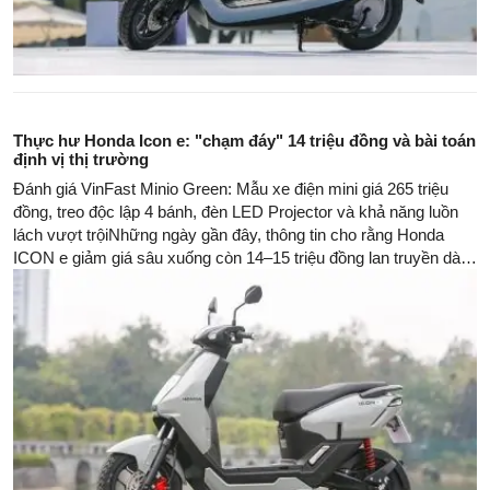
Thực hư Honda Icon e: "chạm đáy" 14 triệu đồng và bài toán
định vị thị trường
Đánh giá VinFast Minio Green: Mẫu xe điện mini giá 265 triệu
đồng, treo độc lập 4 bánh, đèn LED Projector và khả năng luồn
lách vượt trộiNhững ngày gần đây, thông tin cho rằng Honda
ICON e giảm giá sâu xuống còn 14–15 triệu đồng lan truyền dày
đặc trên báo chí và mạng xã hội, nhanh chóng thu hút sự chú ý
của người tiêu dùng.