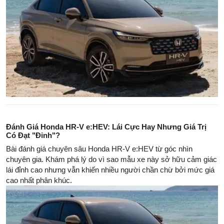
Đánh Giá Honda HR-V e:HEV: Lái Cực Hay Nhưng Giá Trị
Có Đạt "Đỉnh"?
Bài đánh giá chuyên sâu Honda HR-V e:HEV từ góc nhìn
chuyên gia. Khám phá lý do vì sao mẫu xe này sở hữu cảm giác
lái đỉnh cao nhưng vẫn khiến nhiều người chần chừ bởi mức giá
cao nhất phân khúc.