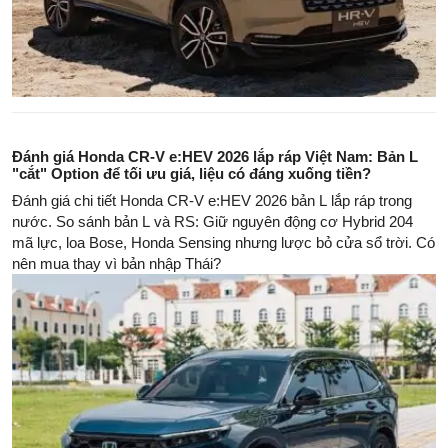
Đánh giá Honda CR-V e:HEV 2026 lắp ráp Việt Nam: Bản L
"cắt" Option để tối ưu giá, liệu có đáng xuống tiền?
Đánh giá chi tiết Honda CR-V e:HEV 2026 bản L lắp ráp trong
nước. So sánh bản L và RS: Giữ nguyên động cơ Hybrid 204
mã lực, loa Bose, Honda Sensing nhưng lược bỏ cửa sổ trời. Có
nên mua thay vì bản nhập Thái?