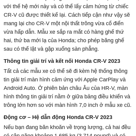
với thế hệ mới này và có thể lấy cảm hứng từ chiếc
CR-V cũ được thiết kế lại. Cách tiếp cận như vậy sẽ
mang lại cho CR-V một nội thất trông vừa cổ điển
vừa hấp dẫn. Mẫu xe sắp ra mắt có hàng ghế thứ
hai, thứ ba mới lạ của Honda; cho phép băng ghế
sau có thể lật và gập xuống sàn phẳng.
Thông tin giải trí và kết nối Honda CR-V 2023
Tất cả các mẫu xe có thể sẽ đi kèm hệ thống thông
tin giải trí màn hình cảm ứng với Apple CarPlay và
Android Auto. Ở phiên bản châu Âu của HR-V, màn
hình thông tin giải trí nằm ở giữa bảng điều khiển và
trông lớn hơn so với màn hình 7,0 inch ở mẫu xe cũ.
Động cơ – Hệ dẫn động Honda CR-V 2023
Nếu bạn đang băn khoăn về trọng lượng, cả hai đều
có cân nặng khoảng 1.685 kg (3.714 pound) và có