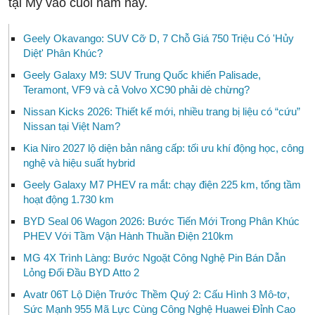
tại Mỹ vào cuối năm nay.
Geely Okavango: SUV Cỡ D, 7 Chỗ Giá 750 Triệu Có 'Hủy
Diệt' Phân Khúc?
Geely Galaxy M9: SUV Trung Quốc khiến Palisade,
Teramont, VF9 và cả Volvo XC90 phải dè chừng?
Nissan Kicks 2026: Thiết kế mới, nhiều trang bị liệu có “cứu”
Nissan tại Việt Nam?
Kia Niro 2027 lộ diện bản nâng cấp: tối ưu khí động học, công
nghệ và hiệu suất hybrid
Geely Galaxy M7 PHEV ra mắt: chạy điện 225 km, tổng tầm
hoạt động 1.730 km
BYD Seal 06 Wagon 2026: Bước Tiến Mới Trong Phân Khúc
PHEV Với Tầm Vận Hành Thuần Điện 210km
MG 4X Trình Làng: Bước Ngoặt Công Nghệ Pin Bán Dẫn
Lỏng Đối Đầu BYD Atto 2
Avatr 06T Lộ Diện Trước Thềm Quý 2: Cấu Hình 3 Mô-tơ,
Sức Mạnh 955 Mã Lực Cùng Công Nghệ Huawei Đỉnh Cao