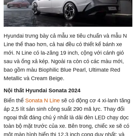
Hyundai trưng bày cả mẫu xe tiêu chuẩn và mẫu N
Line thể thao hơn, cả hai đều có thiết kế bánh xe
mới. N Line có la-zăng 19 inch, cộng với cánh gió
sau và ống xả kép. Ngoài ra còn có các màu mới,
bao gồm màu Biophilic Blue Pearl, Ultimate Red
Metallic và Cream Beige.
Nội thất Hyundai Sonata 2024
Biến thể
Sonata N Line
sẽ có động cơ 4 xi-lanh tăng
áp 2,5 lít sản sinh công suất 290 mã lực. Thay đổi
ngoại thất đáng chú ý nhất là dải đèn LED chạy dọc
toàn bộ mặt trước của xe. Bên trong, chiếc xe sẽ có
một màn hình hiển thị 12,3 inch cong duy nhất; và