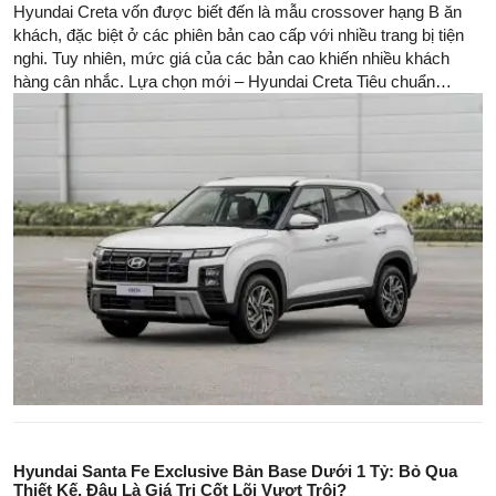
Hyundai Creta vốn được biết đến là mẫu crossover hạng B ăn
khách, đặc biệt ở các phiên bản cao cấp với nhiều trang bị tiện
nghi. Tuy nhiên, mức giá của các bản cao khiến nhiều khách
hàng cân nhắc. Lựa chọn mới – Hyundai Creta Tiêu chuẩn
(base) với giá chỉ 599 triệu đồng, ngang ngửa nhiều mẫu xe
Trung Quốc – đang thu hút sự chú ý. Câu hỏi đặt ra: liệu phiên
bản này có đủ thuyết phục để mua?
Hyundai Santa Fe Exclusive Bản Base Dưới 1 Tỷ: Bỏ Qua
Thiết Kế, Đâu Là Giá Trị Cốt Lõi Vượt Trội?