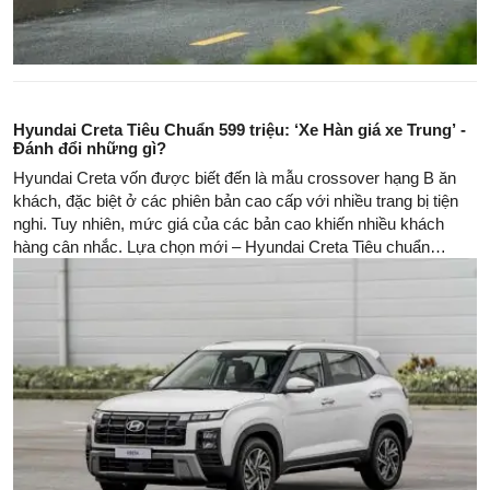
Hyundai Creta Tiêu Chuẩn 599 triệu: ‘Xe Hàn giá xe Trung’ -
Đánh đổi những gì?
Hyundai Creta vốn được biết đến là mẫu crossover hạng B ăn
khách, đặc biệt ở các phiên bản cao cấp với nhiều trang bị tiện
nghi. Tuy nhiên, mức giá của các bản cao khiến nhiều khách
hàng cân nhắc. Lựa chọn mới – Hyundai Creta Tiêu chuẩn
(base) với giá chỉ 599 triệu đồng, ngang ngửa nhiều mẫu xe
Trung Quốc – đang thu hút sự chú ý. Câu hỏi đặt ra: liệu phiên
bản này có đủ thuyết phục để mua?