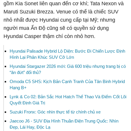
gồm Kia Sonet liên quan đến cơ khí; Tata Nexon và
Maruti Suzuki Brezza. Venue có thể là chiếc SUV
nhỏ nhất được Hyundai cung cấp tại Mỹ; nhưng
người mua Ấn Độ cũng sẽ có quyền sử dụng
Hyundai Casper thậm chí còn nhỏ hơn.
Hyundai Palisade Hybrid Lộ Diện: Bước Đi Chiến Lược Định
Hình Lại Phân Khúc SUV Cỡ Lớn
Hyundai Stargazer 2026 mới: Giá 600 triệu nhưng trang bị có
“ăn đứt” đối thủ?
Omoda C5 SHS: Kịch Bản Cạnh Tranh Của Tân Binh Hybrid
Hạng B+
Lynk & Co 02: Bản Sắc Hot Hatch Thể Thao Và Điểm Cốt Lõi
Quyết Định Giá Trị
Suzuki Fronx: Góc nhìn thực tế từ chính chủ xe
Jaecoo J6 - SUV Địa Hình Thuần Điện Trung Quốc: Nhìn
Đẹp, Lái Hay, Độc Lạ