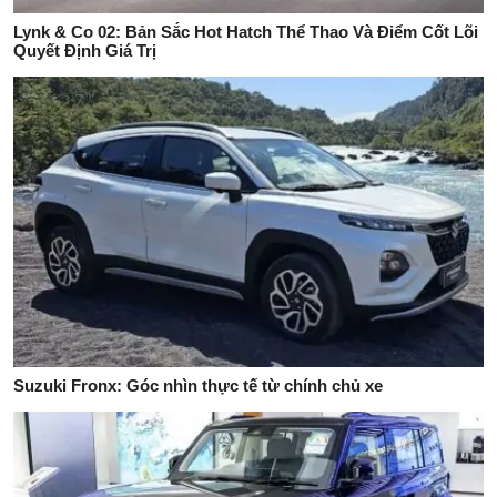
Lynk & Co 02: Bản Sắc Hot Hatch Thể Thao Và Điểm Cốt Lõi
Quyết Định Giá Trị
Suzuki Fronx: Góc nhìn thực tế từ chính chủ xe