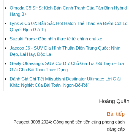
Omoda C5 SHS: Kịch Bản Cạnh Tranh Của Tân Binh Hybrid
Hạng B+
Lynk & Co 02: Bản Sắc Hot Hatch Thể Thao Và Điểm Cốt Lõi
Quyết Định Giá Trị
Suzuki Fronx: Góc nhìn thực tế từ chính chủ xe
Jaecoo J6 - SUV Địa Hình Thuần Điện Trung Quốc: Nhìn
Đẹp, Lái Hay, Độc Lạ
Geely Okavango: SUV Cỡ D 7 Chỗ Giá Từ 739 Triệu – Lời
Giải Cho Bài Toán Thực Dụng
Đánh Giá Chi Tiết Mitsubishi Destinator Ultimate: Lời Giải
Khắc Nghiệt Của Bài Toán "Ngon-Bổ-Rẻ"
Hoàng Quân
Bài tiếp
Peugeot 3008 2024: Công nghệ tiên tiến cùng phong cách
đẳng cấp