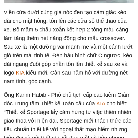
Viền cửa dưới cùng giá nóc đen tạo cảm giác kéo
dài cho mặt hông, tôn lên các cửa sổ thể thao của
xe. Bộ mâm 5 chấu xoắn kết hợp 2 tông màu càng
làm tăng thêm nét năng động cho mẫu crossover.
Sau xe là một đường vai mạnh mẽ và một cánh lướt
gió trên mái tinh tế. Đèn hậu hình chữ C ngược, kéo
dài ngang đuôi góp phần tôn lên thiết kế sau xe và
logo
KIA
kiểu mới. Cản sau hầm hố với đường nét
nam tính, góc cạnh.
Ông Karim Habib - Phó chủ tịch cấp cao kiêm Giám
đốc Trung tâm Thiết kế Toàn cầu của
KIA
cho biết:
“Thiết kế Sportage lấy cảm hứng từ việc thiên nhiên
giao thoa với hiện đại. Sportage mới thách thức các
tiêu chuẩn thiết kế với ngoại thất mạo hiểm nhưng
hiện đại và nội thất chi tiết đẹp mắt và tiên phong.