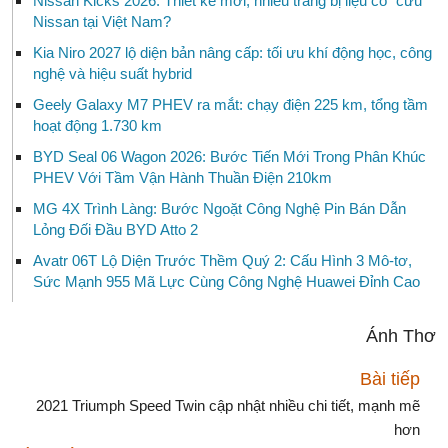
Nissan Kicks 2026: Thiết kế mới, nhiều trang bị liệu có “cứu”
Nissan tại Việt Nam?
Kia Niro 2027 lộ diện bản nâng cấp: tối ưu khí động học, công
nghệ và hiệu suất hybrid
Geely Galaxy M7 PHEV ra mắt: chạy điện 225 km, tổng tầm
hoạt động 1.730 km
BYD Seal 06 Wagon 2026: Bước Tiến Mới Trong Phân Khúc
PHEV Với Tầm Vận Hành Thuần Điện 210km
MG 4X Trình Làng: Bước Ngoặt Công Nghệ Pin Bán Dẫn
Lỏng Đối Đầu BYD Atto 2
Avatr 06T Lộ Diện Trước Thềm Quý 2: Cấu Hình 3 Mô-tơ,
Sức Mạnh 955 Mã Lực Cùng Công Nghệ Huawei Đỉnh Cao
Ánh Thơ
Bài tiếp
2021 Triumph Speed Twin cập nhật nhiều chi tiết, mạnh mẽ
hơn