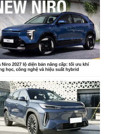
 Niro 2027 lộ diện bản nâng cấp: tối ưu khí
ng học, công nghệ và hiệu suất hybrid