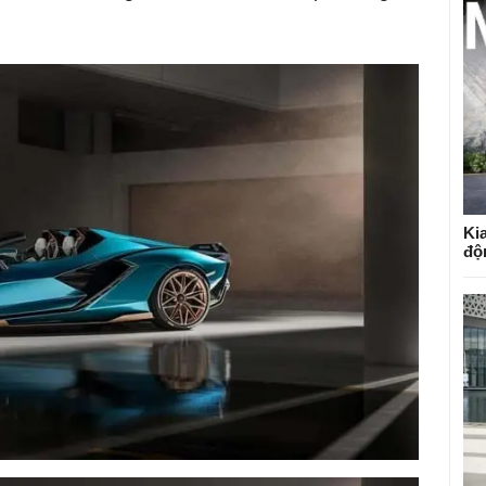
Kia
độ