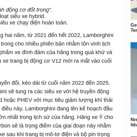
nh động cơ đốt trong".
loạt siêu xe hybrid.
siêu xe chạy điện hoàn toàn.
Ge
Te
ong hai năm, từ 2021 đến hết 2022, Lamborghini
t trong cho nhiều phiên bản nhằm tôn vinh lịch
phẩm xe đình đám của hãng trong quá khứ và
u xe trang bị động cơ V12 mới ra mắt vào cuối
huyển đổi, kéo dài từ cuối năm 2022 đến 2025.
ni sẽ tung ra các siêu xe với hệ truyền động
id hoặc PHEV với mục tiêu giảm lượng khí thải
điều này, Lamborghini đang lên kế hoạch đầu
lớn nhất trong lịch sử của hãng. Hãng xe Ý cho
Nis
li
carbon sẽ là trọng điểm của giai đoạn này nhằm
e sau khi trang bị mô-tơ điện và bộ pin trọng