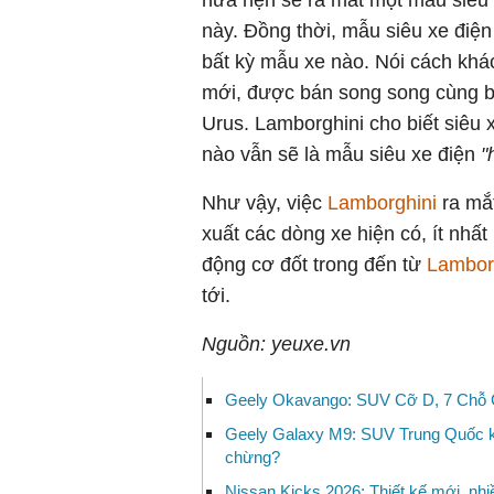
này. Đồng thời, mẫu siêu xe điện
bất kỳ mẫu xe nào. Nói cách khác
mới, được bán song song cùng b
Urus. Lamborghini cho biết siêu
nào vẫn sẽ là mẫu siêu xe điện
"
Như vậy, việc
Lamborghini
ra mắ
xuất các dòng xe hiện có, ít nhất 
động cơ đốt trong đến từ
Lambor
tới.
Nguồn: yeuxe.vn
Geely Okavango: SUV Cỡ D, 7 Chỗ Gi
Geely Galaxy M9: SUV Trung Quốc kh
chừng?
Nissan Kicks 2026: Thiết kế mới, nhiề