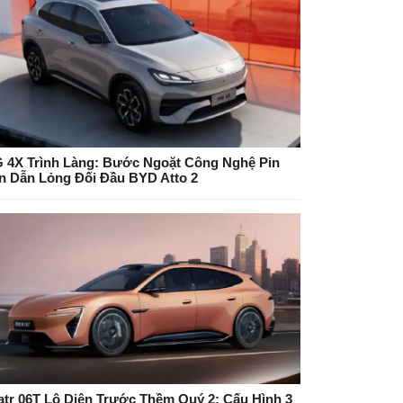
 4X Trình Làng: Bước Ngoặt Công Nghệ Pin
n Dẫn Lỏng Đối Đầu BYD Atto 2
atr 06T Lộ Diện Trước Thềm Quý 2: Cấu Hình 3