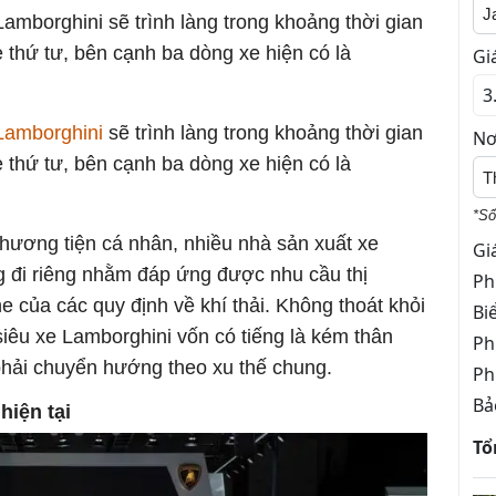
J
amborghini sẽ trình làng trong khoảng thời gian
 thứ tư, bên cạnh ba dòng xe hiện có là
Gi
Lamborghini
sẽ trình làng trong khoảng thời gian
Nơ
 thứ tư, bên cạnh ba dòng xe hiện có là
T
*Số
hương tiện cá nhân, nhiều nhà sản xuất xe
Gi
 đi riêng nhằm đáp ứng được nhu cầu thị
Ph
 của các quy định về khí thải. Không thoát khỏi
Bi
iêu xe Lamborghini vốn có tiếng là kém thân
Ph
phải chuyển hướng theo xu thế chung.
Ph
Bả
hiện tại
Tổ