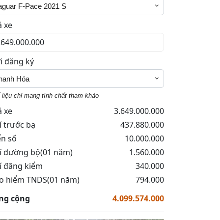
aguar F-Pace 2021 S
á xe
i đăng ký
hanh Hóa
 liệu chỉ mang tính chất tham khảo
á xe
3.649.000.000
í trước bạ
437.880.000
ển số
10.000.000
í đường bộ(01 năm)
1.560.000
í đăng kiểm
340.000
o hiểm TNDS(01 năm)
794.000
ng cộng
4.099.574.000