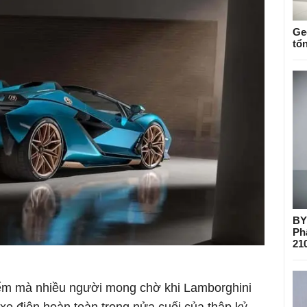
Ge
tổ
BY
Ph
21
điểm mà nhiều người mong chờ khi Lamborghini
xe điện hoàn toàn trong nửa cuối của thập kỷ