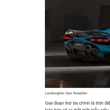
Lamborghini Sian Roadster
Giai đoạn thứ ba chính là thời 
hứa hẹn sẽ ra mắt một mẫu siêu 