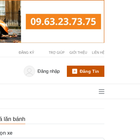
TRỢ GIÚP
GIỚI THIỆU
LIÊN HỆ
ĐĂNG KÝ
Đăng nhập
Đăng Tin
á lăn bánh
ọn xe