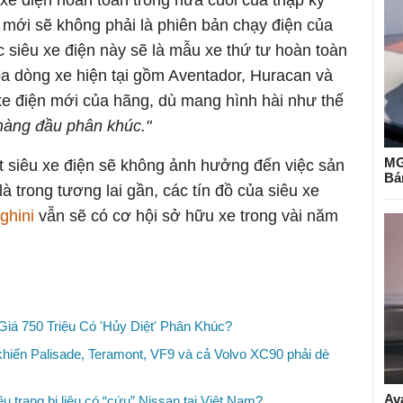
 mới sẽ không phải là phiên bản chạy điện của
 siêu xe điện này sẽ là mẫu xe thứ tư hoàn toàn
a dòng xe hiện tại gồm Aventador, Huracan và
 xe điện mới của hãng, dù mang hình hài như thế
hàng đầu phân khúc."
MG
t siêu xe điện sẽ không ảnh hưởng đến việc sản
Bá
là trong tương lai gần, các tín đồ của siêu xe
ghini
vẫn sẽ có cơ hội sở hữu xe trong vài năm
á 750 Triệu Có 'Hủy Diệt' Phân Khúc?
iến Palisade, Teramont, VF9 và cả Volvo XC90 phải dè
Av
u trang bị liệu có “cứu” Nissan tại Việt Nam?