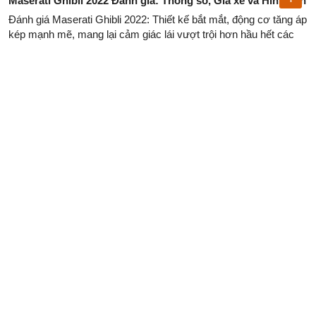
Maserati Ghibli 2022 Đánh giá: Thông số, Giá xe và Hình ảnh
Đánh giá Maserati Ghibli 2022: Thiết kế bắt mắt, động cơ tăng áp
kép mạnh mẽ, mang lại cảm giác lái vượt trội hơn hầu hết các
đối thủ.
Maserati MC20 giá 210.000 USD, cháy hàng tại Mỹ đến hết
năm 2022