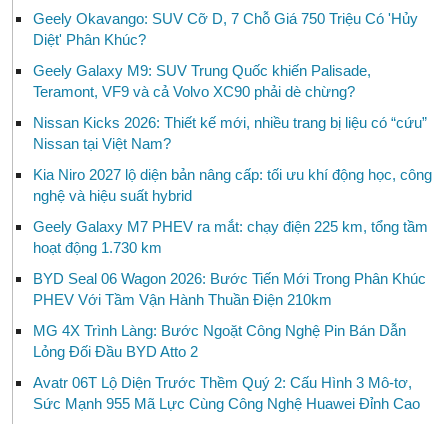
Geely Okavango: SUV Cỡ D, 7 Chỗ Giá 750 Triệu Có 'Hủy
Diệt' Phân Khúc?
Geely Galaxy M9: SUV Trung Quốc khiến Palisade,
Teramont, VF9 và cả Volvo XC90 phải dè chừng?
Nissan Kicks 2026: Thiết kế mới, nhiều trang bị liệu có “cứu”
Nissan tại Việt Nam?
Kia Niro 2027 lộ diện bản nâng cấp: tối ưu khí động học, công
nghệ và hiệu suất hybrid
Geely Galaxy M7 PHEV ra mắt: chạy điện 225 km, tổng tầm
hoạt động 1.730 km
BYD Seal 06 Wagon 2026: Bước Tiến Mới Trong Phân Khúc
PHEV Với Tầm Vận Hành Thuần Điện 210km
MG 4X Trình Làng: Bước Ngoặt Công Nghệ Pin Bán Dẫn
Lỏng Đối Đầu BYD Atto 2
Avatr 06T Lộ Diện Trước Thềm Quý 2: Cấu Hình 3 Mô-tơ,
Sức Mạnh 955 Mã Lực Cùng Công Nghệ Huawei Đỉnh Cao