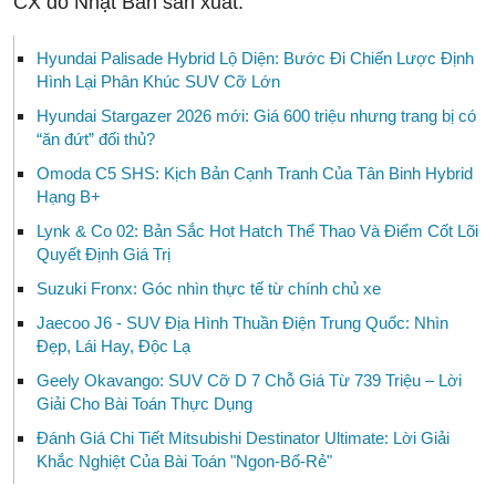
CX do Nhật Bản sản xuất.
Hyundai Palisade Hybrid Lộ Diện: Bước Đi Chiến Lược Định
Hình Lại Phân Khúc SUV Cỡ Lớn
Hyundai Stargazer 2026 mới: Giá 600 triệu nhưng trang bị có
“ăn đứt” đối thủ?
Omoda C5 SHS: Kịch Bản Cạnh Tranh Của Tân Binh Hybrid
Hạng B+
Lynk & Co 02: Bản Sắc Hot Hatch Thể Thao Và Điểm Cốt Lõi
Quyết Định Giá Trị
Suzuki Fronx: Góc nhìn thực tế từ chính chủ xe
Jaecoo J6 - SUV Địa Hình Thuần Điện Trung Quốc: Nhìn
Đẹp, Lái Hay, Độc Lạ
Geely Okavango: SUV Cỡ D 7 Chỗ Giá Từ 739 Triệu – Lời
Giải Cho Bài Toán Thực Dụng
Đánh Giá Chi Tiết Mitsubishi Destinator Ultimate: Lời Giải
Khắc Nghiệt Của Bài Toán "Ngon-Bổ-Rẻ"