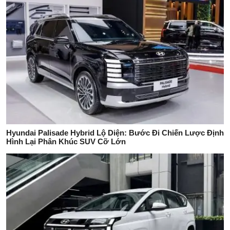
Hyundai Palisade Hybrid Lộ Diện: Bước Đi Chiến Lược Định
Hình Lại Phân Khúc SUV Cỡ Lớn