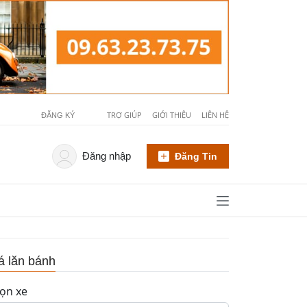
TRỢ GIÚP
GIỚI THIỆU
LIÊN HỆ
ĐĂNG KÝ
Đăng nhập
Đăng Tin
á lăn bánh
ọn xe