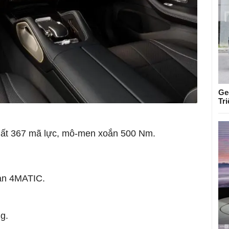
Ge
Tr
suất 367 mã lực, mô-men xoắn 500 Nm.
ian 4MATIC.
g.