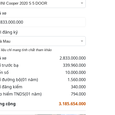
INI Cooper 2020 S 5 DOOR
á xe
i đăng ký
à Mau
 liệu chỉ mang tính chất tham khảo
á xe
2.833.000.000
í trước bạ
339.960.000
ển số
10.000.000
í đường bộ(01 năm)
1.560.000
í đăng kiểm
340.000
o hiểm TNDS(01 năm)
794.000
ng cộng
3.185.654.000