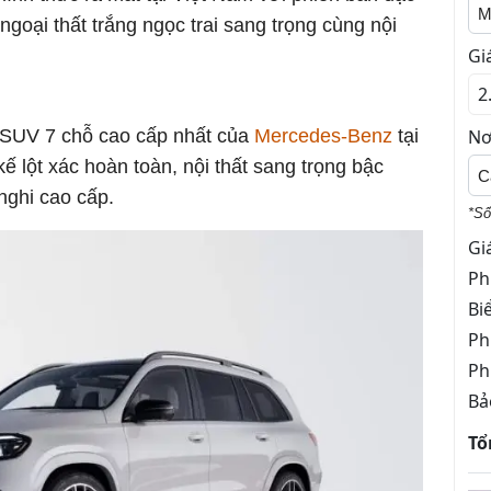
M
oại thất trắng ngọc trai sang trọng cùng nội
Gi
SUV 7 chỗ cao cấp nhất của
Mercedes-Benz
tại
Nơ
ế lột xác hoàn toàn, nội thất sang trọng bậc
C
 nghi cao cấp.
*Số
Gi
Ph
Bi
Ph
Ph
Bả
Tổ