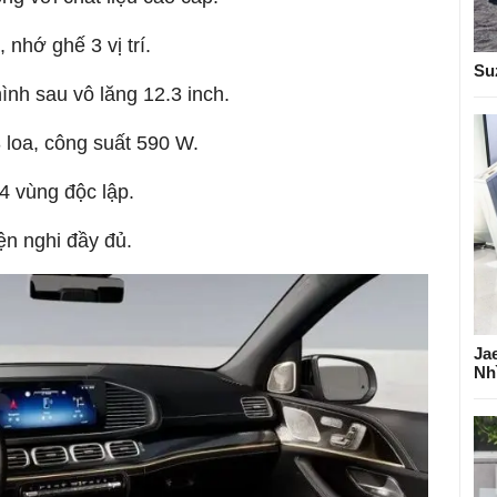
nhớ ghế 3 vị trí.
Su
hình sau vô lăng 12.3 inch.
loa, công suất 590 W.
4 vùng độc lập.
ện nghi đầy đủ.
Ja
Nh