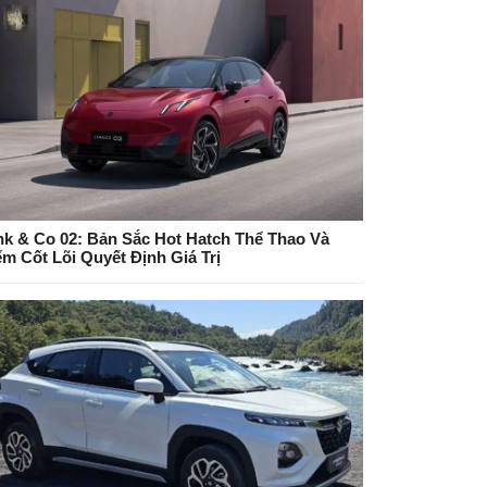
nk & Co 02: Bản Sắc Hot Hatch Thể Thao Và
ểm Cốt Lõi Quyết Định Giá Trị