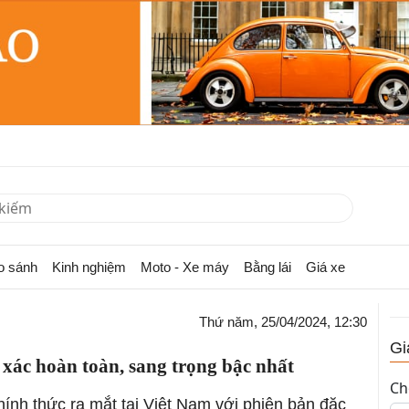
o sánh
Kinh nghiệm
Moto - Xe máy
Bằng lái
Giá xe
Thứ năm, 25/04/2024, 12:30
Gi
xác hoàn toàn, sang trọng bậc nhất
Ch
nh thức ra mắt tại Việt Nam với phiên bản đặc