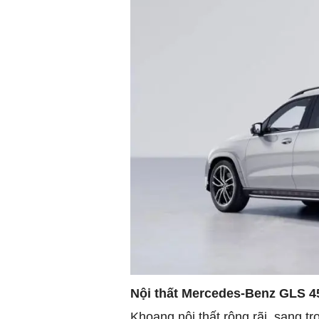
Nội thất Mercedes-Benz GLS 4
Khoang nội thất rộng rãi, sang tr