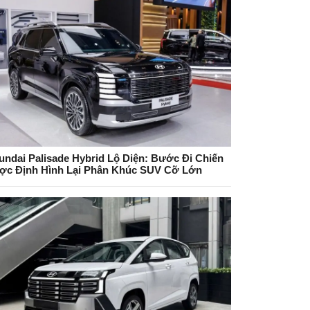
undai Palisade Hybrid Lộ Diện: Bước Đi Chiến
ợc Định Hình Lại Phân Khúc SUV Cỡ Lớn