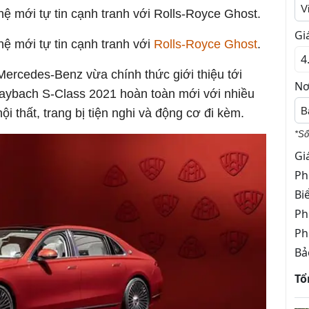
V
 mới tự tin cạnh tranh với Rolls-Royce Ghost.
Gi
hệ mới tự tin cạnh tranh với
Rolls-Royce Ghost
.
ercedes-Benz vừa chính thức giới thiệu tới
Nơ
aybach S-Class 2021 hoàn toàn mới với nhiều
B
ội thất, trang bị tiện nghi và động cơ đi kèm.
*Số
Gi
Ph
Bi
Ph
Ph
Bả
Tổ