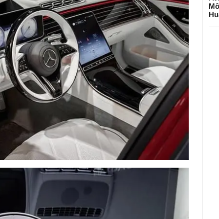
Mô
Hu