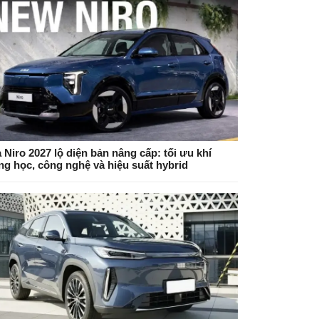
 Niro 2027 lộ diện bản nâng cấp: tối ưu khí
ng học, công nghệ và hiệu suất hybrid