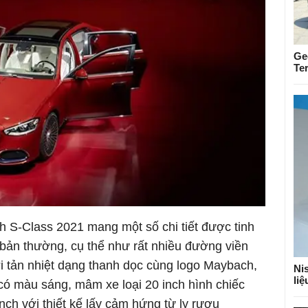
Ge
Te
 S-Class 2021 mang một số chi tiết được tinh
i bản thường, cụ thể như rất nhiều đường viền
 tản nhiệt dạng thanh dọc cùng logo Maybach,
Nis
li
 có màu sáng, mâm xe loại 20 inch hình chiếc
ch với thiết kế lấy cảm hứng từ ly rượu