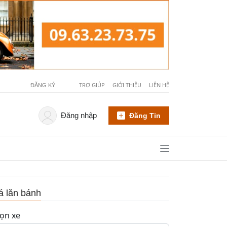
TRỢ GIÚP
GIỚI THIỆU
LIÊN HỆ
ĐĂNG KÝ
Đăng nhập
Đăng Tin
á lăn bánh
ọn xe