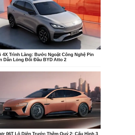
 4X Trình Làng: Bước Ngoặt Công Nghệ Pin
n Dẫn Lỏng Đối Đầu BYD Atto 2
atr 06T Lộ Diện Trước Thềm Quý 2: Cấu Hình 3