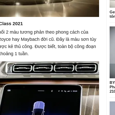
Ge
tổ
Class 2021
phối 2 màu tương phản theo phong cách của
Royce hay Maybach đời cũ. Đây là màu sơn tùy
ợc kẻ thủ công. Được biết, toàn bộ công đoạn
khoảng 1 tuần.
BY
Ph
21