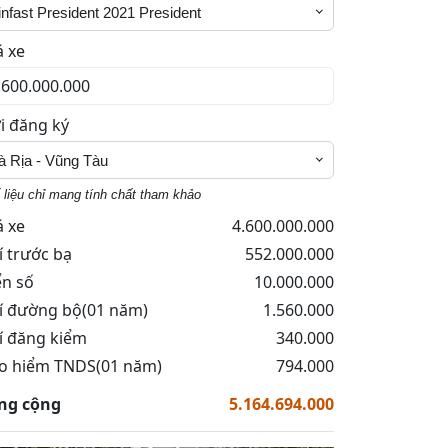
infast President 2021 President
á xe
i đăng ký
à Rịa - Vũng Tàu
 liệu chỉ mang tính chất tham khảo
á xe
4.600.000.000
í trước bạ
552.000.000
ển số
10.000.000
í đường bộ(01 năm)
1.560.000
í đăng kiểm
340.000
o hiểm TNDS(01 năm)
794.000
ng cộng
5.164.694.000