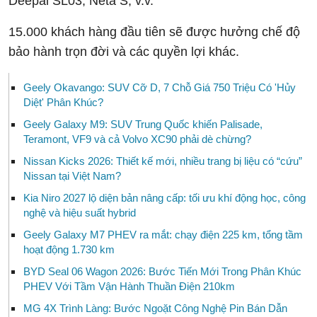
Deepal SL03, Neta S, v.v.
15.000 khách hàng đầu tiên sẽ được hưởng chế độ
bảo hành trọn đời và các quyền lợi khác.
Geely Okavango: SUV Cỡ D, 7 Chỗ Giá 750 Triệu Có 'Hủy
Diệt' Phân Khúc?
Geely Galaxy M9: SUV Trung Quốc khiến Palisade,
Teramont, VF9 và cả Volvo XC90 phải dè chừng?
Nissan Kicks 2026: Thiết kế mới, nhiều trang bị liệu có “cứu”
Nissan tại Việt Nam?
Kia Niro 2027 lộ diện bản nâng cấp: tối ưu khí động học, công
nghệ và hiệu suất hybrid
Geely Galaxy M7 PHEV ra mắt: chạy điện 225 km, tổng tầm
hoạt động 1.730 km
BYD Seal 06 Wagon 2026: Bước Tiến Mới Trong Phân Khúc
PHEV Với Tầm Vận Hành Thuần Điện 210km
MG 4X Trình Làng: Bước Ngoặt Công Nghệ Pin Bán Dẫn