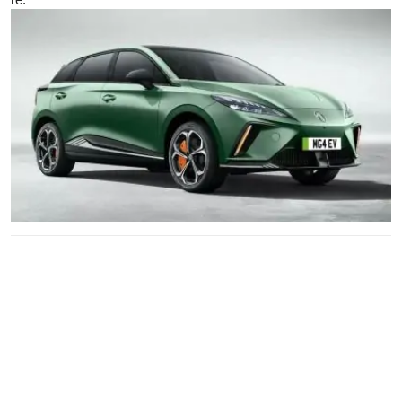
MG HS Luxury Mới - 699 Triệu: Đáng Giá Hơn ZS, Nhưng Có
Thực Sự Hấp Dẫn?
Với 10 năm kinh nghiệm viết về xe, tôi sẽ đánh giá MG HS
Luxury mới - một mẫu SUV Trung Quốc giá 699 triệu đồng. Liệu
nó có thực sự đáng tiền?