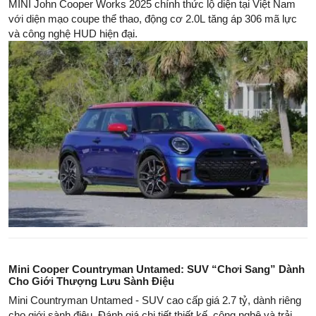
MINI John Cooper Works 2025 chính thức lộ diện tại Việt Nam
với diện mạo coupe thể thao, động cơ 2.0L tăng áp 306 mã lực
và công nghệ HUD hiện đại.
Mini Cooper Countryman Untamed: SUV “Chơi Sang” Dành
Cho Giới Thượng Lưu Sành Điệu
Mini Countryman Untamed - SUV cao cấp giá 2.7 tỷ, dành riêng
cho giới sành điệu. Đánh giá chi tiết thiết kế, công nghệ và trải