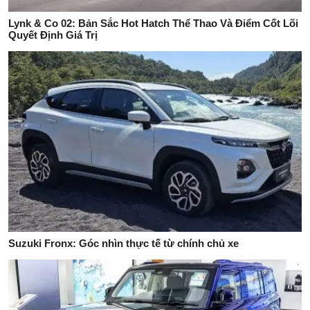
Lynk & Co 02: Bản Sắc Hot Hatch Thể Thao Và Điểm Cốt Lõi
Quyết Định Giá Trị
Suzuki Fronx: Góc nhìn thực tế từ chính chủ xe