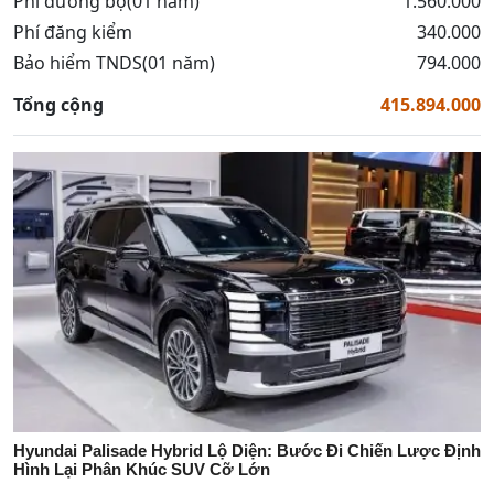
Phí đường bộ(01 năm)
1.560.000
Phí đăng kiểm
340.000
Bảo hiểm TNDS(01 năm)
794.000
Tổng cộng
415.894.000
Hyundai Palisade Hybrid Lộ Diện: Bước Đi Chiến Lược Định
Hình Lại Phân Khúc SUV Cỡ Lớn