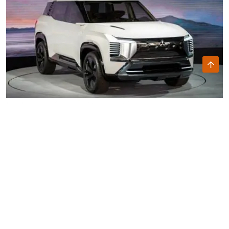
Mitsubishi Xpander Premium 2024 Đã Qua Sử Dụng: Lựa
Chọn Tối Ưu Cho Gia Đình & Dịch Vụ Với Mức Giá Hấp Dẫn
Mitsubishi Xpander Premium 2024, xe đã qua sử dụng với odo
30.000 km, hiện được chào bán với giá 610 triệu đồng. Xe phù
hợp cho gia đình hoặc kinh doanh dịch vụ nhờ không gian 7 chỗ
rộng rãi và thiết kế hiện đại.