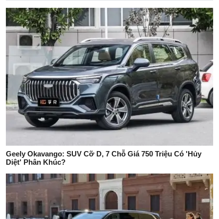
Geely Okavango: SUV Cỡ D, 7 Chỗ Giá 750 Triệu Có 'Hủy
Diệt' Phân Khúc?