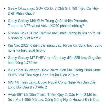
Geely Okavango: SUV Cỡ D, 7 Chỗ Giá 750 Triệu Có 'Hủy
Diệt' Phân Khúc?
Geely Galaxy M9: SUV Trung Quốc khiến Palisade,
Teramont, VF9 và cả Volvo XC90 phải dè chừng?
Nissan Kicks 2026: Thiết kế mới, nhiều trang bị liệu có “cứu”
Nissan tại Việt Nam?
Kia Niro 2027 lộ diện bản nâng cấp: tối ưu khí động học, công
nghệ và hiệu suất hybrid
Geely Galaxy M7 PHEV ra mắt: chạy điện 225 km, tổng tầm
hoạt động 1.730 km
BYD Seal 06 Wagon 2026: Bước Tiến Mới Trong Phân Khúc
PHEV Với Tầm Vận Hành Thuần Điện 210km
MG 4X Trình Làng: Bước Ngoặt Công Nghệ Pin Bán Dẫn
Lỏng Đối Đầu BYD Atto 2
Avatr 06T Lộ Diện Trước Thềm Quý 2: Cấu Hình 3 Mô-tơ,
Sức Mạnh 955 Mã Lực Cùng Công Nghệ Huawei Đỉnh Cao