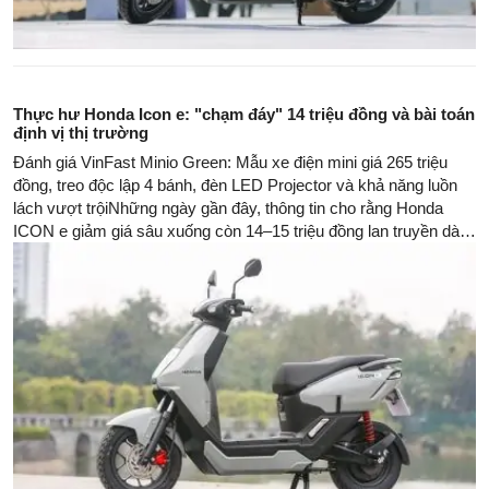
Thực hư Honda Icon e: "chạm đáy" 14 triệu đồng và bài toán
định vị thị trường
Đánh giá VinFast Minio Green: Mẫu xe điện mini giá 265 triệu
đồng, treo độc lập 4 bánh, đèn LED Projector và khả năng luồn
lách vượt trộiNhững ngày gần đây, thông tin cho rằng Honda
ICON e giảm giá sâu xuống còn 14–15 triệu đồng lan truyền dày
đặc trên báo chí và mạng xã hội, nhanh chóng thu hút sự chú ý
của người tiêu dùng.