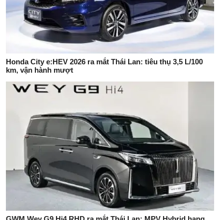
Honda City e:HEV 2026 ra mắt Thái Lan: tiêu thụ 3,5 L/100
km, vận hành mượt
GWM Wey G9 Hi4 RHD ra mắt Thái Lan: MPV Hybrid hạng