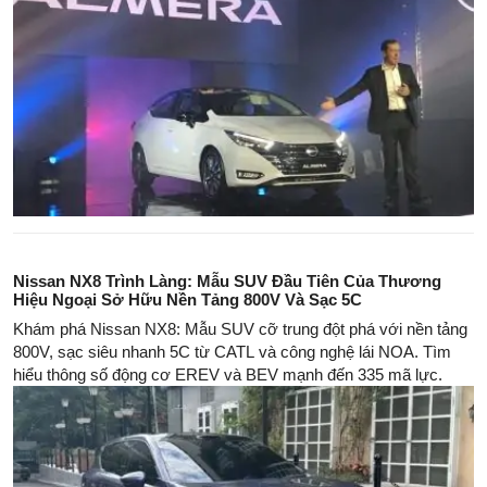
Nissan NX8 Trình Làng: Mẫu SUV Đầu Tiên Của Thương
Hiệu Ngoại Sở Hữu Nền Tảng 800V Và Sạc 5C
Khám phá Nissan NX8: Mẫu SUV cỡ trung đột phá với nền tảng
800V, sạc siêu nhanh 5C từ CATL và công nghệ lái NOA. Tìm
hiểu thông số động cơ EREV và BEV mạnh đến 335 mã lực.