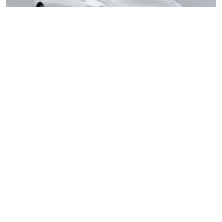
Nissan Almera 2025: Lựa Chọn "Ẩn Mình" Trong Phân Khúc
Sedan Hạng B – Đáng Giá Hơn Honda City?
Nissan Almera 2025 chính thức trình làng tại Việt Nam với mức
giá 569 triệu đồng , nhắm đến nhóm khách hàng cần sedan hạng
B tiết kiệm nhiên liệu và không gian rộng.