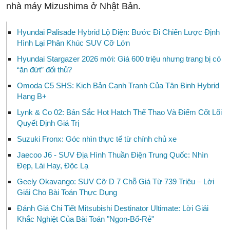
nhà máy Mizushima ở Nhật Bản.
Hyundai Palisade Hybrid Lộ Diện: Bước Đi Chiến Lược Định
Hình Lại Phân Khúc SUV Cỡ Lớn
Hyundai Stargazer 2026 mới: Giá 600 triệu nhưng trang bị có
“ăn đứt” đối thủ?
Omoda C5 SHS: Kịch Bản Cạnh Tranh Của Tân Binh Hybrid
Hạng B+
Lynk & Co 02: Bản Sắc Hot Hatch Thể Thao Và Điểm Cốt Lõi
Quyết Định Giá Trị
Suzuki Fronx: Góc nhìn thực tế từ chính chủ xe
Jaecoo J6 - SUV Địa Hình Thuần Điện Trung Quốc: Nhìn
Đẹp, Lái Hay, Độc Lạ
Geely Okavango: SUV Cỡ D 7 Chỗ Giá Từ 739 Triệu – Lời
Giải Cho Bài Toán Thực Dụng
Đánh Giá Chi Tiết Mitsubishi Destinator Ultimate: Lời Giải
Khắc Nghiệt Của Bài Toán "Ngon-Bổ-Rẻ"