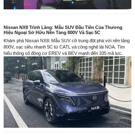
Nissan NX8 Trình Làng: Mẫu SUV Đầu Tiên Của Thương
Hiệu Ngoại Sở Hữu Nền Tảng 800V Và Sạc 5C
Khám phá Nissan NX8: Mẫu SUV cỡ trung đột phá với nền tảng
800V, sạc siêu nhanh 5C từ CATL và công nghệ lái NOA. Tìm
hiểu thông số động cơ EREV và BEV mạnh đến 335 mã lực.