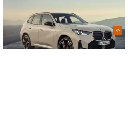
Honda City e:HEV 2026 ra mắt Thái Lan: tiêu thụ 3,5 L/100
km, vận hành mượt
Honda City e:HEV 2026 vừa chính thức trình làng tại thị trường
Thái Lan, thu hút sự chú ý đặc biệt từ giới chuyên môn Việt
Nam.