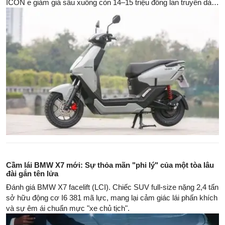
ICON e giảm giá sâu xuống còn 14–15 triệu đồng lan truyền dày
đặc trên báo chí và mạng xã hội, nhanh chóng thu hút sự chú ý
của người tiêu dùng.
Cầm lái BMW X7 mới: Sự thỏa mãn "phi lý" của một tòa lâu
đài gắn tên lửa
Đánh giá BMW X7 facelift (LCI). Chiếc SUV full-size nặng 2,4 tấn
sở hữu động cơ I6 381 mã lực, mang lại cảm giác lái phấn khích
và sự êm ái chuẩn mực "xe chủ tịch".