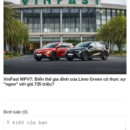
VinFast MPV7: Biến thể gia đình của Limo Green có thực sự
"ngon" với giá 735 triệu?
Bình luận (
0
)