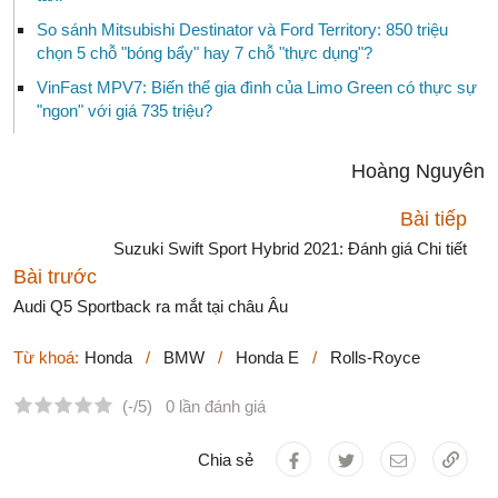
So sánh Mitsubishi Destinator và Ford Territory: 850 triệu
chọn 5 chỗ "bóng bẩy" hay 7 chỗ "thực dụng"?
VinFast MPV7: Biến thể gia đình của Limo Green có thực sự
"ngon" với giá 735 triệu?
Hoàng Nguyên
Bài tiếp
Suzuki Swift Sport Hybrid 2021: Đánh giá Chi tiết
Bài trước
Audi Q5 Sportback ra mắt tại châu Âu
Từ khoá:
Honda
/
BMW
/
Honda E
/
Rolls-Royce
(-/5)
0 lần đánh giá
Chia sẻ