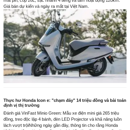
mát pin, cốp 26L, sạc nhanh 4 tiếng và tầm hoạt động 120km.
Giá bán dự kiến và ngày ra mắt tại Việt Nam.
Thực hư Honda Icon e: "chạm đáy" 14 triệu đồng và bài toán
định vị thị trường
Đánh giá VinFast Minio Green: Mẫu xe điện mini giá 265 triệu
đồng, treo độc lập 4 bánh, đèn LED Projector và khả năng luồn
lách vượt trộiNhững ngày gần đây, thông tin cho rằng Honda