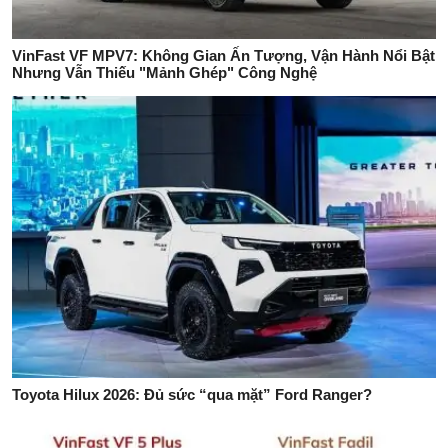
VinFast VF MPV7: Không Gian Ấn Tượng, Vận Hành Nổi Bật
Nhưng Vẫn Thiếu "Mảnh Ghép" Công Nghệ
Toyota Hilux 2026: Đủ sức “qua mặt” Ford Ranger?