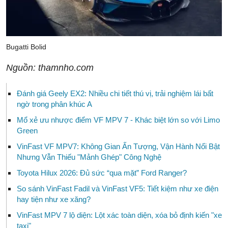
Bugatti Bolid
Nguồn: thamnho.com
Đánh giá Geely EX2: Nhiều chi tiết thú vị, trải nghiệm lái bất
ngờ trong phân khúc A
Mổ xẻ ưu nhược điểm VF MPV 7 - Khác biệt lớn so với Limo
Green
VinFast VF MPV7: Không Gian Ấn Tượng, Vận Hành Nổi Bật
Nhưng Vẫn Thiếu "Mảnh Ghép" Công Nghệ
Toyota Hilux 2026: Đủ sức “qua mặt” Ford Ranger?
So sánh VinFast Fadil và VinFast VF5: Tiết kiệm như xe điện
hay tiện như xe xăng?
VinFast MPV 7 lộ diện: Lột xác toàn diện, xóa bỏ định kiến "xe
taxi"