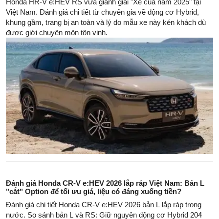
Honda HR-V e:HEV RS vừa giành giải "Xe của năm 2025" tại
Việt Nam. Đánh giá chi tiết từ chuyên gia về động cơ Hybrid,
khung gầm, trang bị an toàn và lý do mẫu xe này kén khách dù
được giới chuyên môn tôn vinh.
Đánh giá Honda CR-V e:HEV 2026 lắp ráp Việt Nam: Bản L
"cắt" Option để tối ưu giá, liệu có đáng xuống tiền?
Đánh giá chi tiết Honda CR-V e:HEV 2026 bản L lắp ráp trong
nước. So sánh bản L và RS: Giữ nguyên động cơ Hybrid 204