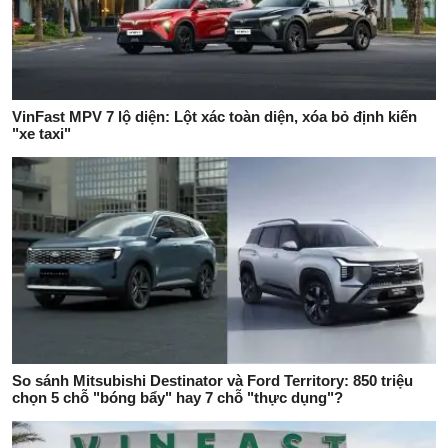
VinFast MPV 7 lộ diện: Lột xác toàn diện, xóa bỏ định kiến
"xe taxi"
So sánh Mitsubishi Destinator và Ford Territory: 850 triệu
chọn 5 chỗ "bóng bẩy" hay 7 chỗ "thực dụng"?