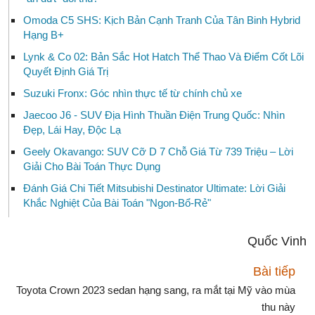
Omoda C5 SHS: Kịch Bản Cạnh Tranh Của Tân Binh Hybrid
Hạng B+
Lynk & Co 02: Bản Sắc Hot Hatch Thể Thao Và Điểm Cốt Lõi
Quyết Định Giá Trị
Suzuki Fronx: Góc nhìn thực tế từ chính chủ xe
Jaecoo J6 - SUV Địa Hình Thuần Điện Trung Quốc: Nhìn
Đẹp, Lái Hay, Độc Lạ
Geely Okavango: SUV Cỡ D 7 Chỗ Giá Từ 739 Triệu – Lời
Giải Cho Bài Toán Thực Dụng
Đánh Giá Chi Tiết Mitsubishi Destinator Ultimate: Lời Giải
Khắc Nghiệt Của Bài Toán "Ngon-Bổ-Rẻ"
Quốc Vinh
Bài tiếp
Toyota Crown 2023 sedan hạng sang, ra mắt tại Mỹ vào mùa
thu này