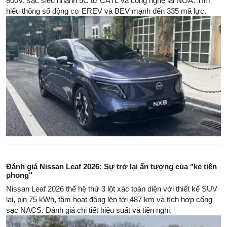
800V, sạc siêu nhanh 5C từ CATL và công nghệ lái NOA. Tìm
hiểu thông số động cơ EREV và BEV mạnh đến 335 mã lực.
Đánh giá Nissan Leaf 2026: Sự trở lại ấn tượng của "kẻ tiên
phong"
Nissan Leaf 2026 thế hệ thứ 3 lột xác toàn diện với thiết kế SUV
lai, pin 75 kWh, tầm hoạt động lên tới 487 km và tích hợp cổng
sạc NACS. Đánh giá chi tiết hiệu suất và tiện nghi.