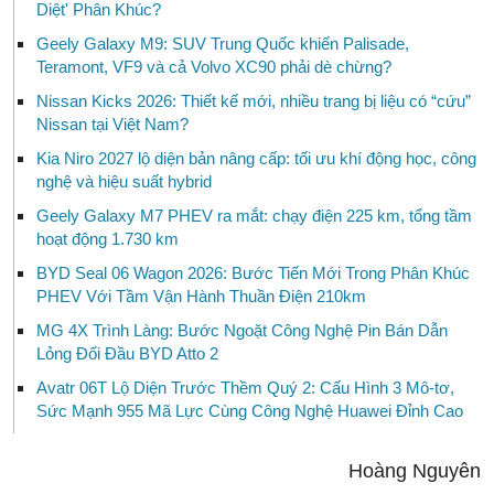
Diệt' Phân Khúc?
Geely Galaxy M9: SUV Trung Quốc khiến Palisade,
Teramont, VF9 và cả Volvo XC90 phải dè chừng?
Nissan Kicks 2026: Thiết kế mới, nhiều trang bị liệu có “cứu”
Nissan tại Việt Nam?
Kia Niro 2027 lộ diện bản nâng cấp: tối ưu khí động học, công
nghệ và hiệu suất hybrid
Geely Galaxy M7 PHEV ra mắt: chạy điện 225 km, tổng tầm
hoạt động 1.730 km
BYD Seal 06 Wagon 2026: Bước Tiến Mới Trong Phân Khúc
PHEV Với Tầm Vận Hành Thuần Điện 210km
MG 4X Trình Làng: Bước Ngoặt Công Nghệ Pin Bán Dẫn
Lỏng Đối Đầu BYD Atto 2
Avatr 06T Lộ Diện Trước Thềm Quý 2: Cấu Hình 3 Mô-tơ,
Sức Mạnh 955 Mã Lực Cùng Công Nghệ Huawei Đỉnh Cao
Hoàng Nguyên