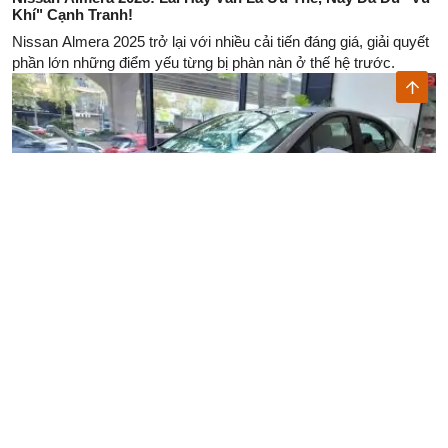
Khí" Cạnh Tranh!
Nissan Almera 2025 trở lại với nhiều cải tiến đáng giá, giải quyết
phần lớn những điểm yếu từng bị phàn nàn ở thế hệ trước.
Nissan N7 EV: Sedan Điện 625 Km, Giá Từ 16.450 USD - Liệu
Có "Đánh Bại" Được Xpeng Mona M03?
Nissan N7, sedan điện từ liên doanh Dongfeng-Nissan, ra mắt tại