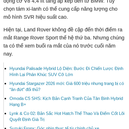
động cơ V8 4,4 lít tăng áp kép đến từ BMW. Tùy
chọn tám xi-lanh có thể cung cấp năng lượng cho
mô hình SVR hiệu suất cao.
Hiện tại, Land Rover không đề cập đến thời điểm ra
mắt Range Rover Sport thế hệ thứ ba. Nhưng chúng
ta có thể xem buổi ra mắt của nó trước cuối năm
nay.
Hyundai Palisade Hybrid Lộ Diện: Bước Đi Chiến Lược Định
Hình Lại Phân Khúc SUV Cỡ Lớn
Hyundai Stargazer 2026 mới: Giá 600 triệu nhưng trang bị có
“ăn đứt” đối thủ?
Omoda C5 SHS: Kịch Bản Cạnh Tranh Của Tân Binh Hybrid
Hạng B+
Lynk & Co 02: Bản Sắc Hot Hatch Thể Thao Và Điểm Cốt Lõi
Quyết Định Giá Trị
Suzuki Fronx: Góc nhìn thực tế từ chính chủ xe