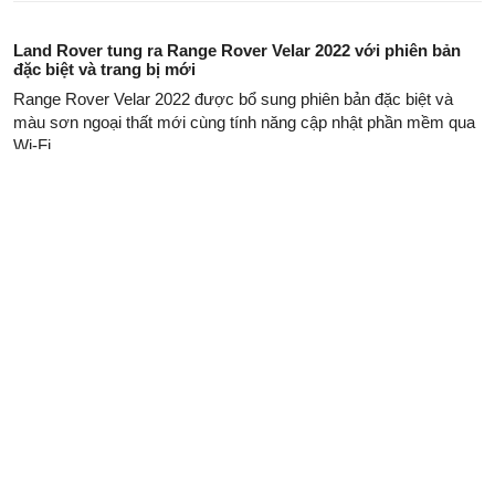
Land Rover tung ra Range Rover Velar 2022 với phiên bản
đặc biệt và trang bị mới
Range Rover Velar 2022 được bổ sung phiên bản đặc biệt và
màu sơn ngoại thất mới cùng tính năng cập nhật phần mềm qua
Wi-Fi.
Range Rover SV Auto Biography 3.0 LWB 2021