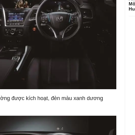
Mô
Hu
c đường được kích hoạt, đèn màu xanh dương