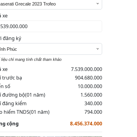
aserati Grecale 2023 Trofeo
á xe
i đăng ký
ĩnh Phúc
 liệu chỉ mang tính chất tham khảo
á xe
7.539.000.000
í trước bạ
904.680.000
ển số
10.000.000
í đường bộ(01 năm)
1.560.000
í đăng kiểm
340.000
o hiểm TNDS(01 năm)
794.000
ng cộng
8.456.374.000