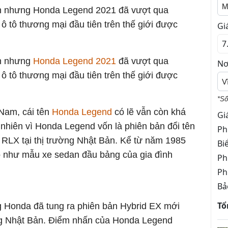
M
ân nhưng Honda Legend 2021 đã vượt qua
ô tô thương mại đầu tiên trên thế giới được
Gi
ân nhưng
Honda Legend 2021
đã vượt qua
Nơ
ô tô thương mại đầu tiên trên thế giới được
V
*Số
Nam, cái tên
Honda Legend
có lẽ vẫn còn khá
Gi
 nhiên vì Honda Legend vốn là phiên bản đổi tên
Ph
RLX tại thị trường Nhật Bản. Kể từ năm 1985
Bi
ò như mẫu xe sedan đầu bảng của gia đình
Ph
Ph
Bả
Tổ
 Honda đã tung ra phiên bản Hybrid EX mới
ờng Nhật Bản. Điểm nhấn của Honda Legend