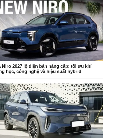
 Niro 2027 lộ diện bản nâng cấp: tối ưu khí
ng học, công nghệ và hiệu suất hybrid