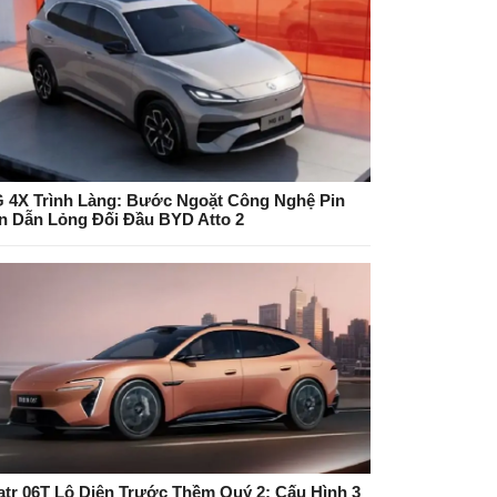
 4X Trình Làng: Bước Ngoặt Công Nghệ Pin
n Dẫn Lỏng Đối Đầu BYD Atto 2
atr 06T Lộ Diện Trước Thềm Quý 2: Cấu Hình 3