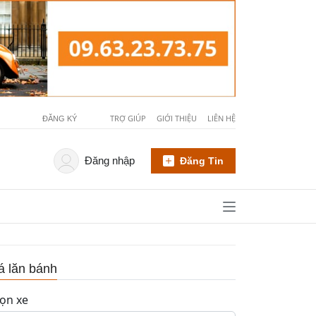
TRỢ GIÚP
GIỚI THIỆU
LIÊN HỆ
ĐĂNG KÝ
Đăng nhập
Đăng Tin
á lăn bánh
ọn xe