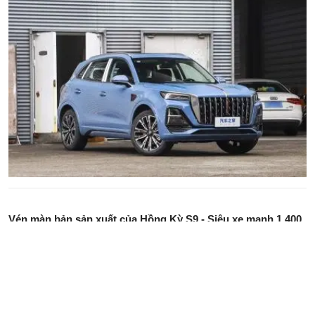
Vén màn bản sản xuất của Hồng Kỳ S9 - Siêu xe mạnh 1.400
mã lực, hứa hẹn tốc độ tối đa 400 km/h
Hồng Kỳ S9 hứa hẹn là siêu xe đẳng cấp đến từ thương hiệu xe
huyền thoại của Trung Quốc.