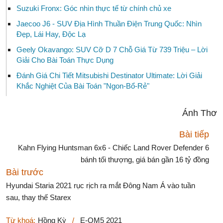
Suzuki Fronx: Góc nhìn thực tế từ chính chủ xe
Jaecoo J6 - SUV Địa Hình Thuần Điện Trung Quốc: Nhìn
Đẹp, Lái Hay, Độc Lạ
Geely Okavango: SUV Cỡ D 7 Chỗ Giá Từ 739 Triệu – Lời
Giải Cho Bài Toán Thực Dụng
Đánh Giá Chi Tiết Mitsubishi Destinator Ultimate: Lời Giải
Khắc Nghiệt Của Bài Toán "Ngon-Bổ-Rẻ"
Ánh Thơ
Bài tiếp
Kahn Flying Huntsman 6x6 - Chiếc Land Rover Defender 6
bánh tối thượng, giá bán gần 16 tỷ đồng
Bài trước
Hyundai Staria 2021 rục rịch ra mắt Đông Nam Á vào tuần
sau, thay thế Starex
Từ khoá:
Hồng Kỳ
/
E-QM5 2021