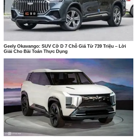
Geely Okavango: SUV Cỡ D 7 Chỗ Giá Từ 739 Triệu – Lời
Giải Cho Bài Toán Thực Dụng