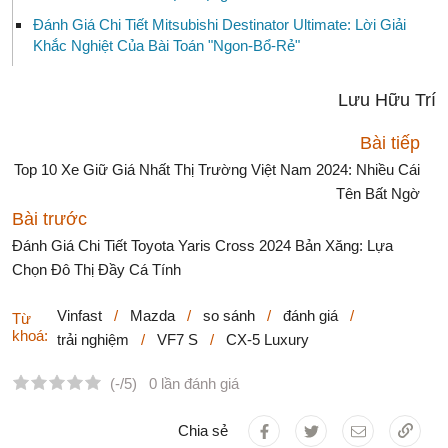
Đánh Giá Chi Tiết Mitsubishi Destinator Ultimate: Lời Giải
Khắc Nghiệt Của Bài Toán "Ngon-Bổ-Rẻ"
Lưu Hữu Trí
Bài tiếp
Top 10 Xe Giữ Giá Nhất Thị Trường Việt Nam 2024: Nhiều Cái
Tên Bất Ngờ
Bài trước
Đánh Giá Chi Tiết Toyota Yaris Cross 2024 Bản Xăng: Lựa
Chọn Đô Thị Đầy Cá Tính
Vinfast
/
Mazda
/
so sánh
/
đánh giá
/
Từ
khoá:
trải nghiệm
/
VF7 S
/
CX-5 Luxury
(-/5)
0 lần đánh giá
Chia sẻ