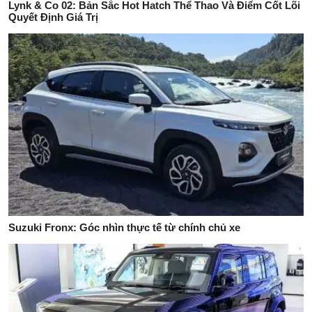
Lynk & Co 02: Bản Sắc Hot Hatch Thể Thao Và Điểm Cốt Lõi
Quyết Định Giá Trị
Suzuki Fronx: Góc nhìn thực tế từ chính chủ xe