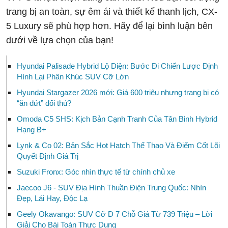
trang bị an toàn, sự êm ái và thiết kế thanh lịch, CX-
5 Luxury sẽ phù hợp hơn. Hãy để lại bình luận bên
dưới về lựa chọn của bạn!
Hyundai Palisade Hybrid Lộ Diện: Bước Đi Chiến Lược Định
Hình Lại Phân Khúc SUV Cỡ Lớn
Hyundai Stargazer 2026 mới: Giá 600 triệu nhưng trang bị có
“ăn đứt” đối thủ?
Omoda C5 SHS: Kịch Bản Cạnh Tranh Của Tân Binh Hybrid
Hạng B+
Lynk & Co 02: Bản Sắc Hot Hatch Thể Thao Và Điểm Cốt Lõi
Quyết Định Giá Trị
Suzuki Fronx: Góc nhìn thực tế từ chính chủ xe
Jaecoo J6 - SUV Địa Hình Thuần Điện Trung Quốc: Nhìn
Đẹp, Lái Hay, Độc Lạ
Geely Okavango: SUV Cỡ D 7 Chỗ Giá Từ 739 Triệu – Lời
Giải Cho Bài Toán Thực Dụng