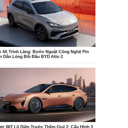
 4X Trình Làng: Bước Ngoặt Công Nghệ Pin
n Dẫn Lỏng Đối Đầu BYD Atto 2
atr 06T Lộ Diện Trước Thềm Quý 2: Cấu Hình 3