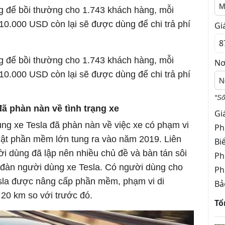
M
g để bồi thường cho 1.743 khách hàng, mỗi
0.000 USD còn lại sẽ được dùng để chi trả phí
Gi
g để bồi thường cho 1.743 khách hàng, mỗi
Nơ
0.000 USD còn lại sẽ được dùng để chi trả phí
N
*Số
ã phàn nàn về tình trạng xe
Gi
ng xe Tesla đã phàn nàn về việc xe có phạm vi
Ph
nhật phần mềm lớn tung ra vào năm 2019. Liên
Bi
i dùng đã lập nên nhiều chủ đề và bàn tán sôi
Ph
n đàn người dùng xe Tesla. Có người dùng cho
Ph
Tesla được nâng cấp phần mềm, phạm vi di
Bả
 20 km so với trước đó.
Tổ