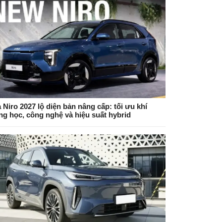
 Niro 2027 lộ diện bản nâng cấp: tối ưu khí
ng học, công nghệ và hiệu suất hybrid