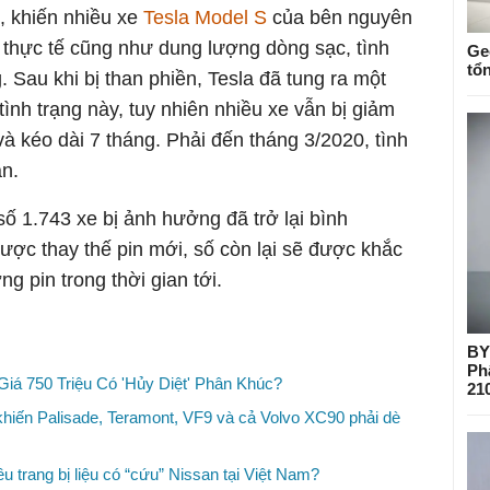
, khiến nhiều xe
Tesla Model S
của bên nguyên
thực tế cũng như dung lượng dòng sạc, tình
Ge
tổ
 Sau khi bị than phiền, Tesla đã tung ra một
ình trạng này, tuy nhiên nhiều xe vẫn bị giảm
à kéo dài 7 tháng. Phải đến tháng 3/2020, tình
n.
số 1.743 xe bị ảnh hưởng đã trở lại bình
ược thay thế pin mới, số còn lại sẽ được khắc
g pin trong thời gian tới.
BY
Ph
á 750 Triệu Có 'Hủy Diệt' Phân Khúc?
21
iến Palisade, Teramont, VF9 và cả Volvo XC90 phải dè
u trang bị liệu có “cứu” Nissan tại Việt Nam?