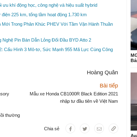
ối ưu khí động học, công nghệ và hiệu suất hybrid
điện 225 km, tổng tầm hoạt động 1.730 km
n Mới Trong Phân Khúc PHEV Với Tầm Vận Hành Thuần
 Nghệ Pin Bán Dẫn Lỏng Đối Đầu BYD Atto 2
2: Cấu Hình 3 Mô-tơ, Sức Mạnh 955 Mã Lực Cùng Công
MG
Bá
Hoàng Quân
Bài tiếp
nsory
Mẫu xe Honda CB1000R Black Edition 2021
nhập tư đầu tiên về Việt Nam
ồi thường
Chia sẻ
Av