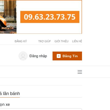
TRỢ GIÚP
GIỚI THIỆU
LIÊN HỆ
ĐĂNG KÝ
Đăng nhập
Đăng Tin
á lăn bánh
ọn xe