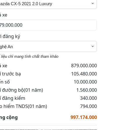
azda CX-5 2021 2.0 Luxury
á xe
i đăng ký
ghệ An
 liệu chỉ mang tính chất tham khảo
á xe
879.000.000
í trước bạ
105.480.000
ển số
10.000.000
í đường bộ(01 năm)
1.560.000
í đăng kiểm
340.000
o hiểm TNDS(01 năm)
794.000
ng cộng
997.174.000