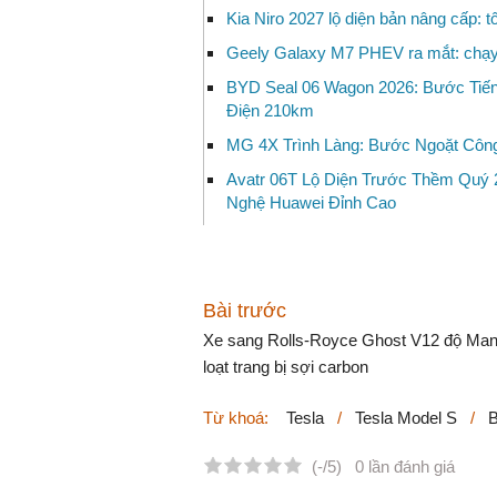
Kia Niro 2027 lộ diện bản nâng cấp: t
Geely Galaxy M7 PHEV ra mắt: chạy 
BYD Seal 06 Wagon 2026: Bước Tiế
Điện 210km
MG 4X Trình Làng: Bước Ngoặt Công
Avatr 06T Lộ Diện Trước Thềm Quý 
Nghệ Huawei Đỉnh Cao
Bài trước
Xe sang Rolls-Royce Ghost V12 độ Ma
loạt trang bị sợi carbon
Tesla
/
Tesla Model S
/
B
Từ khoá:
(-/5)
0 lần đánh giá