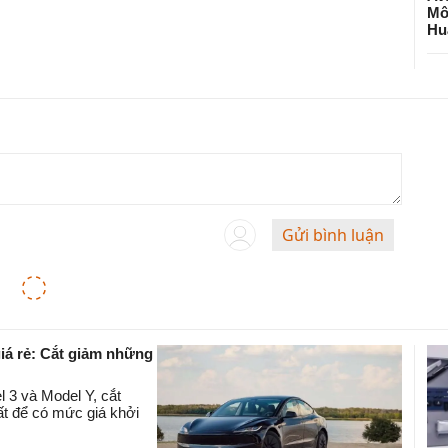
Mô
Hu
Gửi bình luận
giá rẻ: Cắt giảm những
l 3 và Model Y, cắt
hất để có mức giá khởi