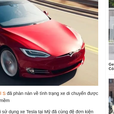
Ge
Có
l S
đã phàn nàn về tình trạng xe di chuyển được
n mềm
i sử dụng xe Tesla tại Mỹ đã cùng đệ đơn kiện