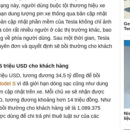
 trạng này, người dùng buộc tội thương hiệu xe
 hạn dung lượng pin xe thông qua bản cập nhật
ản cập nhật phần mềm của Tesla không chỉ ảnh
Ge
Te
còn rất nhiều người ở các thị trường khác, bao
g về phía người dùng. Sau một thời gian, Tesla
uyên đơn và quyết định sẽ bồi thường cho khách
5 triệu USD cho khách hàng
triệu USD, tương đương 34,5 tỷ đồng để bồi
Model S
vì đã giới hạn dòng sạc cũng như dung
 cập nhật trên xe. Mỗi chủ xe sẽ nhận được
SD, tương đương khoảng hơn 14 triệu đồng. Như
 bồi thường cho khách hàng sẽ là 1.089.375
Nis
c dùng để chi trả phí thuê luật sư của các
li